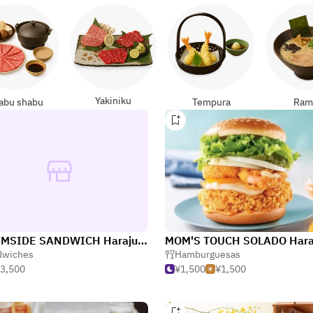
Yakiniku
abu shabu
Tempura
Ram
CHERMSIDE SANDWICH Harajuku 2nd Store
MOM'S TOUCH SOLADO Hara
dwiches
Hamburguesas
3,500
¥1,500
¥1,500