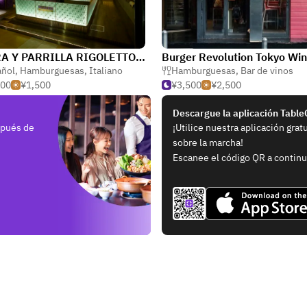
BARRA Y PARRILLA RIGOLETTO (Roppongi)
añol
,
Hamburguesas
,
Italiano
Hamburguesas
,
Bar de vinos
500
¥1,500
¥3,500
¥2,500
Descargue la aplicación Tabl
spués de
¡Utilice nuestra aplicación grat
sobre la marcha!
Escanee el código QR a continu