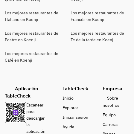
Los mejores restaurantes de
Los mejores restaurantes de
Italiano en Koenji
Francés en Koenji
Los mejores restaurantes de
Los mejores restaurantes de
Postre en Koenji
Te de la tarde en Koenji
Los mejores restaurantes de
Café en Koenji
Aplicación
TableCheck
Empresa
TableCheck
Inicio
Sobre
Escanear
nosotros
Explorar
para
Equipo
Iniciar sesión
descargar
Carreras
la
Ayuda
aplicación