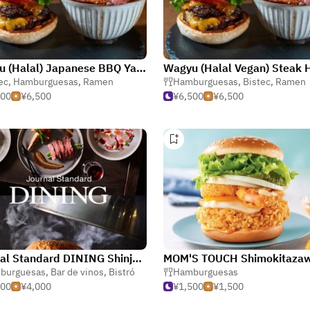
Wagyu (Halal) Japanese BBQ Yakiniku & Hamburger Ramen Tsutenkaku Restaurant 5W-Osaka 1962
ec
,
Hamburguesas
,
Ramen
Hamburguesas
,
Bistec
,
Ramen
500
¥6,500
¥6,500
¥6,500
Journal Standard DINING Shinjuku
MOM'S TOUCH Shimokitaza
burguesas
,
Café
,
Bar de vinos
,
Bistró
Hamburguesas
500
¥4,000
¥1,500
¥1,500