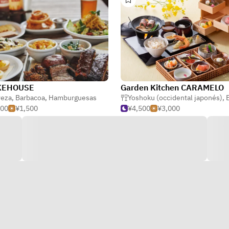
KEHOUSE
Garden Kitchen CARAMELO
veza
,
Barbacoa
,
Hamburguesas
Yoshoku (occidental japonés)
,
E
500
¥1,500
¥4,500
¥3,000