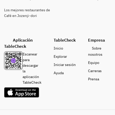
Los mejores restaurantes de
Café en Jozenji-dori
Aplicación
TableCheck
Empresa
TableCheck
Inicio
Sobre
Escanear
nosotros
Explorar
para
Equipo
Iniciar sesión
descargar
Carreras
la
Ayuda
aplicación
Prensa
TableCheck