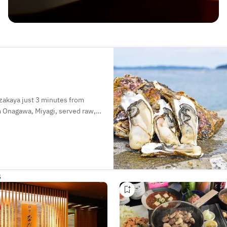
 izakaya just 3 minutes from
m Onagawa, Miyagi, served raw,
 with a wide selection of local
ch sets are also available,
ngs, or a casual meal.
s