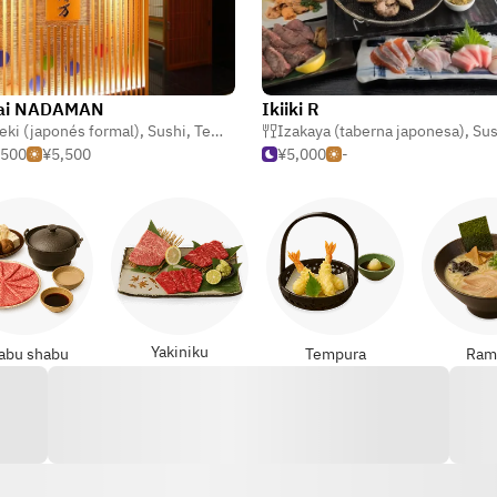
ai NADAMAN
Ikiiki R
eki (japonés formal)
,
Sushi
,
Tempura
Izakaya (taberna japonesa)
,
Sus
,500
¥5,500
¥5,000
-
Yakiniku
abu shabu
Tempura
Ram