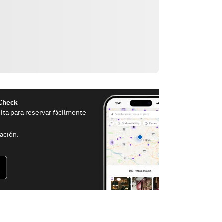
eCheck
uita para reservar fácilmente
ación.