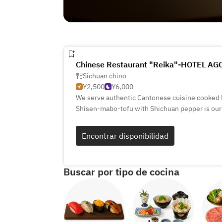
Chinese Restaurant "Reika"-HOTEL 
Sichuan chino
¥2,500
¥6,000
We serve authentic Cantonese cuisine cooked 
Shisen-mabo-tofu with Shichuan pepper is our s
window creates a bright, open space allowing 
beautiful food whilst looking out onto the cour
Encontrar disponibilidad
rooms with round tables suited for parties and
are also very wlecome.
Buscar por tipo de cocina