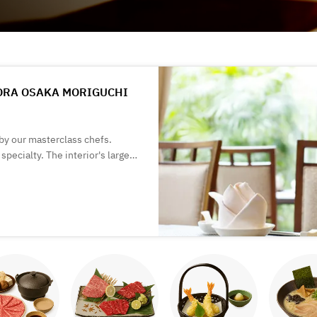
AGORA OSAKA MORIGUCHI
by our masterclass chefs.
pecialty. The interior's large
you to enjoy conversation and
tyard. We also have private
 meetings. Family with children