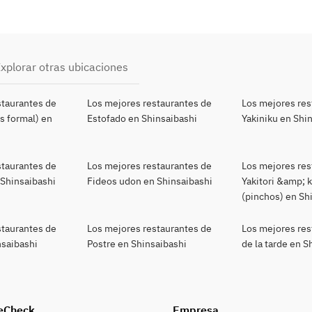
xplorar otras ubicaciones
staurantes de
Los mejores restaurantes de
Los mejores res
s formal) en
Estofado en Shinsaibashi
Yakiniku en Shi
staurantes de
Los mejores restaurantes de
Los mejores res
 Shinsaibashi
Fideos udon en Shinsaibashi
Yakitori &amp; 
(pinchos) en Sh
staurantes de
Los mejores restaurantes de
Los mejores res
nsaibashi
Postre en Shinsaibashi
de la tarde en S
eCheck
Empresa