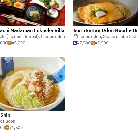
achi Nadaman Fukuoka Villa
eki (japonés formal)
,
Fideos udon
Fideos udon
,
Shabu shabu (esto
,000
¥5,000
¥7,500
¥7,500
Shin
eos udon
500
¥1,500