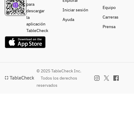
Explorar
para
Equipo
Iniciar sesión
descargar
Carreras
la
Ayuda
aplicación
Prensa
TableCheck
© 2025 TableCheck Inc.
Todos los derechos
reservados