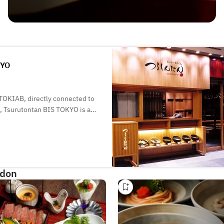
YO
g TOKIAB, directly connected to
, Tsurutontan BIS TOKYO is a
for eat-in or take-out. With
 in for lunch or dinner on your
and snacks—perfect for a quick
udon