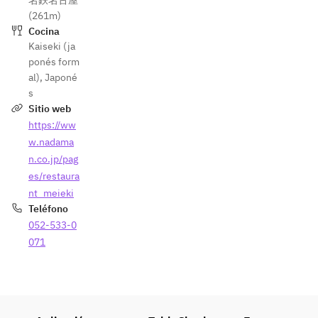
名鉄名古屋
(261m)
Cocina
Kaiseki (ja
ponés form
al)
,
Japoné
s
Sitio web
https://ww
w.nadama
n.co.jp/pag
es/restaura
nt_meieki
Teléfono
052-533-0
071