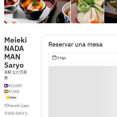
Ver 
Meieki
Reservar una mesa
NADA
MAN
9 Ago
Saryo
名駅 なだ万茶
寮
¥11,000
¥7,000
Usar
Kaiseki (japonés formal)
,
Japonés
450-6013 1-