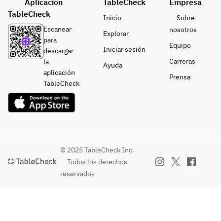
Aplicación
TableCheck
Empresa
TableCheck
Inicio
Sobre
Escanear
nosotros
Explorar
para
Equipo
Iniciar sesión
descargar
Carreras
la
Ayuda
aplicación
Prensa
TableCheck
© 2025 TableCheck Inc.
Todos los derechos
reservados