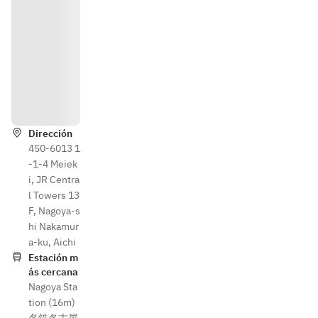
Instru
ccione
s
Dirección
450-6013 1
-1-4 Meiek
i, JR Centra
l Towers 13
F, Nagoya-s
hi Nakamur
a-ku, Aichi
Estación m
ás cercana
Nagoya Sta
tion (16m)