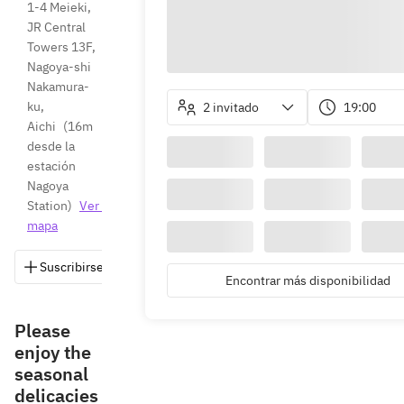
1-4 Meieki, 
JR Central 
Towers 13F, 
Nagoya-shi 
Nakamura-
ku, 
2 invitado
19:00
Aichi
(
16m 
desde la 
estación 
Nagoya 
Station
)
Ver 
mapa
Suscribirse
Guardar
Compartir
Instrucciones
Encontrar más disponibilidad
Please
enjoy the
seasonal
delicacies