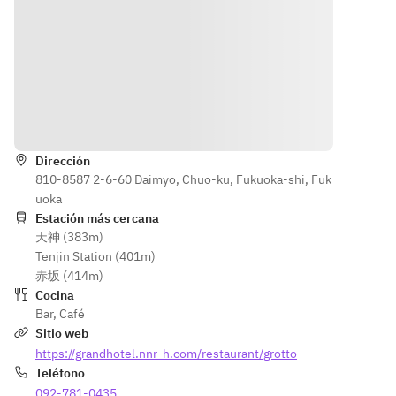
Instrucciones
Dirección
810-8587 2-6-60 Daimyo, Chuo-ku, Fukuoka-shi, Fuk
uoka
Estación más cercana
天神 (383m)
Tenjin Station (401m)
赤坂 (414m)
Cocina
Bar
,
Café
Sitio web
https://grandhotel.nnr-h.com/restaurant/grotto
Teléfono
092-781-0435