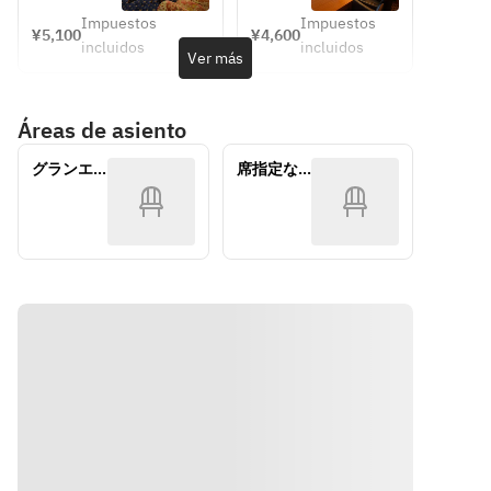
Seat] 
席】
Afternoon 
GROTTO 
Impuestos
Impuestos
¥5,100
¥4,600
Tea 
アフタ
「Congr
incluidos
incluidos
Ver más
(weekdays 
ヌーン
atulatio
only)
ティー
ns！」
　「い
Áreas de asiento
つもあ
りがと
グランエ
席指定な
う♡」
チュード
し
など。