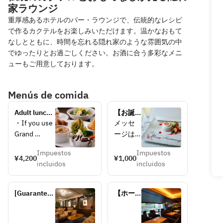
家ラウンジ
重厚感あるホテルのバー・ラウンジで、伝統的なレシピ
で作るカクテルをお楽しみいただけます。温かなおもて
なしとともに、時間を忘れる隠れ家のような雰囲気の中
でゆったりとお過ごしください。お酒に合う多彩なメニ
ューもご用意しております。
Menús de comida
Adult lunch 
【お誕
+ coffee 
生日・
・If you use 
メッセ
included
記念
Grand 
ージは 
日】有
Etude, a 
「Happy
料メッ
Impuestos
Impuestos
table charge 
¥4,200
¥1,000
セージ
incluidos
incluidos
of ¥550 per 
Birthday
プレー
person will 
！」 
ト(※2日
be applied.
「Happy
前まで
[Guaranteed 
【ホー
の要予
Grand 
ル内テ
Anniver
約)
Etude Sofa 
ーブル
sary！」