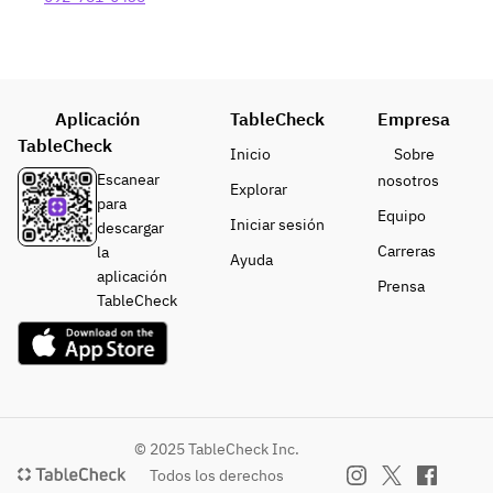
Aplicación
TableCheck
Empresa
TableCheck
Inicio
Sobre
Escanear
nosotros
Explorar
para
Equipo
Iniciar sesión
descargar
Carreras
la
Ayuda
aplicación
Prensa
TableCheck
© 2025 TableCheck Inc.
Todos los derechos