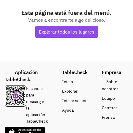
Esta página está fuera del menú.
Vamos a encontrarte algo delicioso.
Explorar todos los lugares
Aplicación
TableCheck
Empresa
TableCheck
Inicio
Sobre
Escanear
nosotros
Explorar
para
Equipo
Iniciar sesión
descargar
Carreras
la
Ayuda
aplicación
Prensa
TableCheck