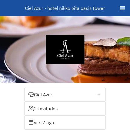
Ciel Azur - hotel nikko oita oasis tower
Ciel Azur
2 Invitados
vie. 7 ago.