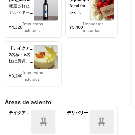
Souvenir] 
Shortcake
厳選された
Ideal for 
Original 
アルベキー
2~6 
olive 
ナとマンサ
persons, 
oil（Starting 
Impuestos
Impuestos
ニージャ品
15cm 
¥4,320
¥5,400
in July）
incluidos
incluidos
種を手摘み
Seasonal 
で収穫。24
Fruit 
時間以内に
Shortcake.
【テイクア
搾油され、
ウト】苺と
2名様～6名
その一番搾
Shortcake
トマト ヨー
様に最適。4
りのみを使
s using 
グルトとホ
号（12cm）
用していま
seasonal 
ワイトチョ
Impuestos
オリジナル
¥3,240
コレートの
す。フレッ
fruits 
incluidos
のホールケ
ムースケー
シュな味わ
such as 
ーキです。
キ　
いに辛口の
strawberri
ヨーグルト
フィニッシ
es and 
Áreas de asiento
とホワイト
ュ。バラン
berries in 
チョコレー
スのとれた
winter 
テイクアウ
デリバリー
トのムース
オリーブオ
and 
ト
にオレンジ
イルなの
mangoes, 
でアクセン
で、そのま
oranges, 
トを。苺と