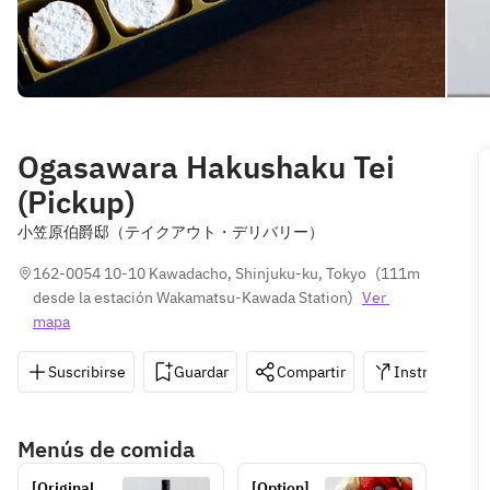
Ogasawara Hakushaku Tei
(Pickup)
小笠原伯爵邸（テイクアウト・デリバリー）
162-0054 10-10 Kawadacho, Shinjuku-ku, Tokyo
(
111m 
desde la estación Wakamatsu-Kawada Station
)
Ver 
mapa
Suscribirse
Guardar
Compartir
Instrucciones
Menús de comida
[Original 
[Option] 