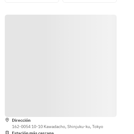
まパンつけ
and 
トマトのム
たり、料理
muscats 
ースを合わ
の仕上げに
in 
せた、爽や
使えば、風
summer 
かなくちど
味が格段に
are 
けのよいム
アップ。
available. 
ースケーキ
Please 
です。
contact 
the 
restaurant
 for 
details.
Instrucciones
Dirección
162-0054 10-10 Kawadacho, Shinjuku-ku, Tokyo
Estación más cercana