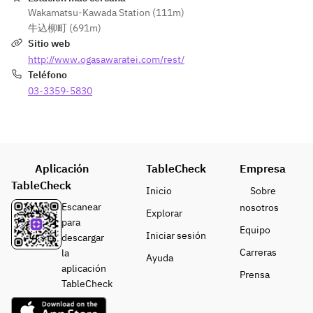
Wakamatsu-Kawada Station (111m)
牛込柳町 (691m)
Sitio web
http://www.ogasawaratei.com/rest/
Teléfono
03-3359-5830
Aplicación
TableCheck
Empresa
TableCheck
Inicio
Sobre
Escanear
nosotros
Explorar
para
Equipo
Iniciar sesión
descargar
Carreras
la
Ayuda
aplicación
Prensa
TableCheck