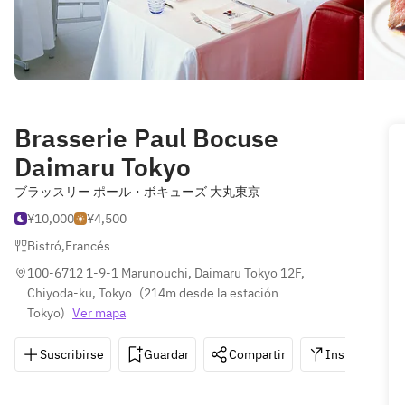
Brasserie Paul Bocuse
Daimaru Tokyo
ブラッスリー ポール・ボキューズ 大丸東京
¥10,000
¥4,500
Bistró
,
Francés
100-6712 1-9-1 Marunouchi, Daimaru Tokyo 12F, 
Chiyoda-ku, Tokyo
(
214m desde la estación 
Tokyo
)
Ver mapa
Suscribirse
Guardar
Compartir
Instrucciones