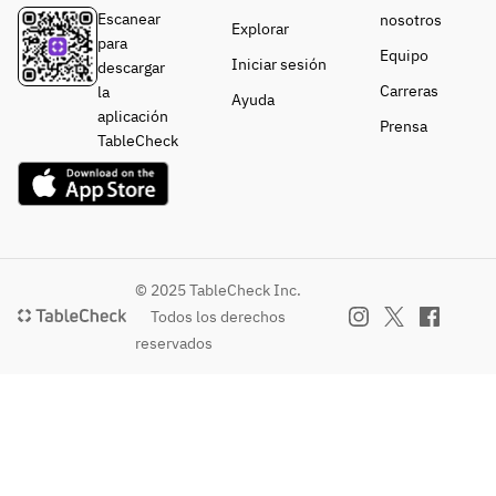
Escanear
nosotros
Explorar
para
Equipo
Iniciar sesión
descargar
Carreras
la
Ayuda
aplicación
Prensa
TableCheck
© 2025 TableCheck Inc.
Todos los derechos
reservados