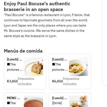
Enjoy Paul Bocuse's authentic
brasserie in an open space
"Paul Bocuse" is a famous restaurant in Lyon, France, that
continues to fascinate gourmets from all over the world.
Lyon and Japan are the only places where you can taste
Mr. Bocuse's cuisine. We serve the same dishes in the
same style as the brasserie in Lyon.
Menús de comida
[Lunch] 
[Lunch] 
MENU 
MENU 
■The 
■The 
DÉJEUNER 
DÉJEUNER 
pictures 
pictures 
(A)
(B)
shown are 
shown are 
Impuestos
Impuestos
for 
for 
¥3,850
¥6,050
incluidos
incluidos
illustrative 
illustrative 
purposes 
purposes 
only.
only.
MENU 
[Lunch] 
CIEL
Children's 
■The 
[Drink] 