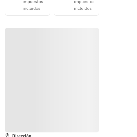
impuestos
impuestos
がござ
がござ
incluidos
incluidos
いま
いま
す。予
す。予
めご了
めご了
承くだ
承くだ
さい。
さい。
※別途
※別途
サービ
サービ
ス料
ス料
10%
10%
を頂戴
を頂戴
してお
してお
りま
りま
す。
す。
Instrucciones
Dirección