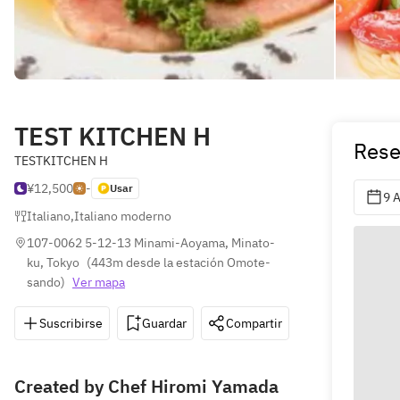
TEST KITCHEN H
Rese
TESTKITCHEN H
¥12,500
-
Usar
9 
Italiano
,
Italiano moderno
107-0062 5-12-13 Minami-Aoyama, Minato-
ku, Tokyo
(
443m desde la estación Omote-
sando
)
Ver mapa
Suscribirse
Guardar
Compartir
Instrucciones
Created by Chef Hiromi Yamada