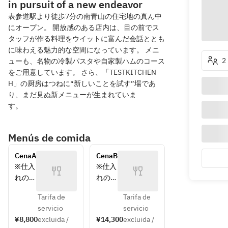
in pursuit of a new endeavor
表参道駅より徒歩7分の南青山の住宅地の真ん中
にオープン。 開放感のある店内は、目の前でス
タッフが作る料理をウイットに富んだ会話ととも
に味わえる魅力的な空間になっています。 メニ
2
ューも、名物の冷製パスタや自家製ハムのコース
をご用意しています。 さら、「TESTKITCHEN
H」の厨房はつねに“新しいことを試す”場であ
り、まだ見ぬ新メニューが生まれていま
す。
Menús de comida
CenaA
CenaB
※仕入
※仕入
れの状
れの状
況によ
況によ
Tarifa de
Tarifa de
り内容
り内容
servicio
servicio
が異な
が異な
¥8,800
excluida /
¥14,300
excluida /
る場合
る場合