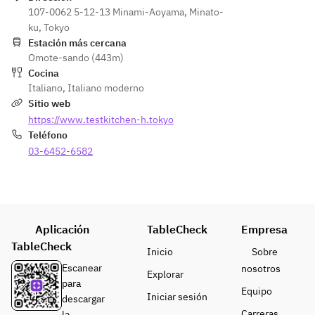
107-0062 5-12-13 Minami-Aoyama, Minato-
ku, Tokyo
Estación más cercana
Omote-sando (443m)
Cocina
Italiano
,
Italiano moderno
Sitio web
https://www.testkitchen-h.tokyo
Teléfono
03-6452-6582
Aplicación
TableCheck
Empresa
TableCheck
Inicio
Sobre
Escanear
nosotros
Explorar
para
Equipo
Iniciar sesión
descargar
Carreras
la