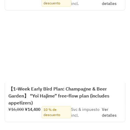
descuento
incl.
detalles
【1-Week Early Bird Plan: Champagne & Beer
Garden】 “Yoi Hajime” free-flow plan (includes
appetizers)
¥16,000
¥14,400
Svc & impuesto
Ver
10 % de
descuento
incl.
detalles