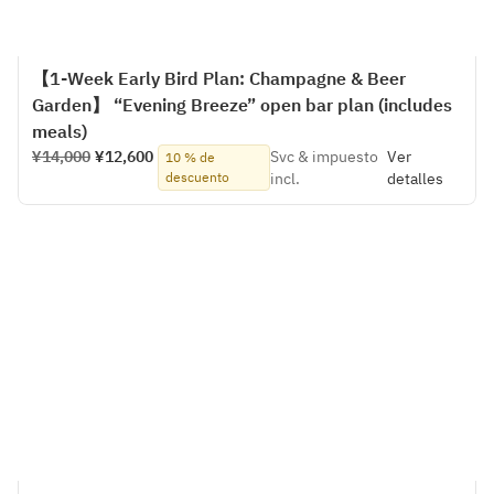
【1-Week Early Bird Plan: Champagne & Beer
Garden】 “Evening Breeze” open bar plan (includes
meals)
¥14,000
¥12,600
Svc & impuesto
Ver
10 % de
descuento
incl.
detalles