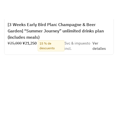
[3 Weeks Early Bird Plan: Champagne & Beer
Garden] “Summer Journey” unlimited drinks plan
(includes meals)
¥25,000
¥21,250
Svc & impuesto
Ver
15 % de
descuento
incl.
detalles