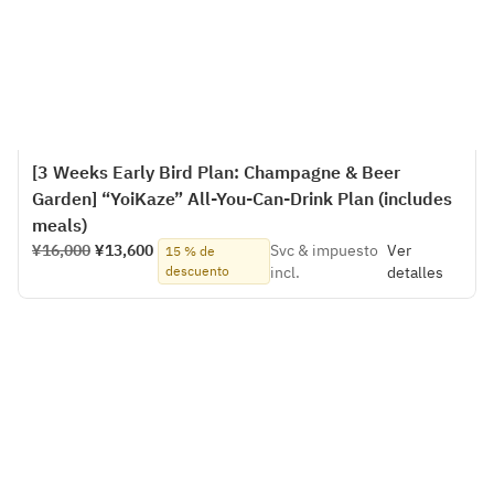
[3 Weeks Early Bird Plan: Champagne & Beer
Garden] “YoiKaze” All-You-Can-Drink Plan (includes
meals)
¥16,000
¥13,600
Svc & impuesto
Ver
15 % de
descuento
incl.
detalles