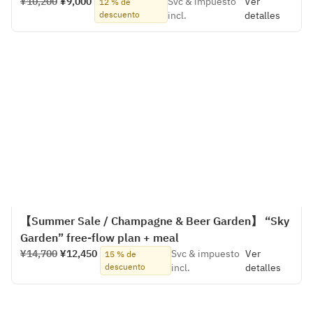
¥10,200
¥9,000
Svc & impuesto
Ver
12 % de
descuento
incl.
detalles
【Summer Sale / Champagne & Beer Garden】 “Sky
Garden” free-flow plan + meal
¥14,700
¥12,450
Svc & impuesto
Ver
15 % de
descuento
incl.
detalles