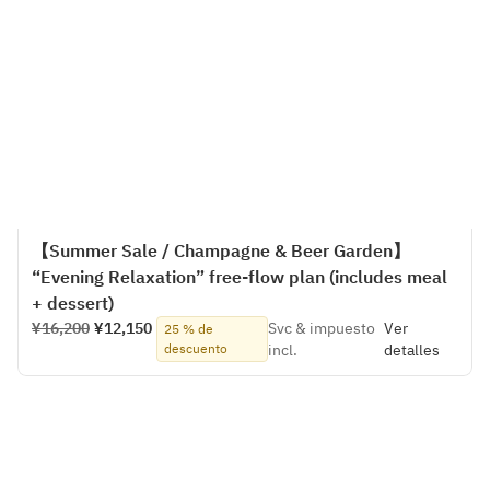
【Summer Sale / Champagne & Beer Garden】
“Evening Relaxation” free-flow plan (includes meal
+ dessert)
¥16,200
¥12,150
Svc & impuesto
Ver
25 % de
descuento
incl.
detalles