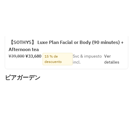
【SOTHYS】 Luxe Plan Facial or Body (90 minutes) +
Afternoon tea
¥39,800
¥33,680
Svc & impuesto
Ver
15 % de
descuento
incl.
detalles
ビアガーデン