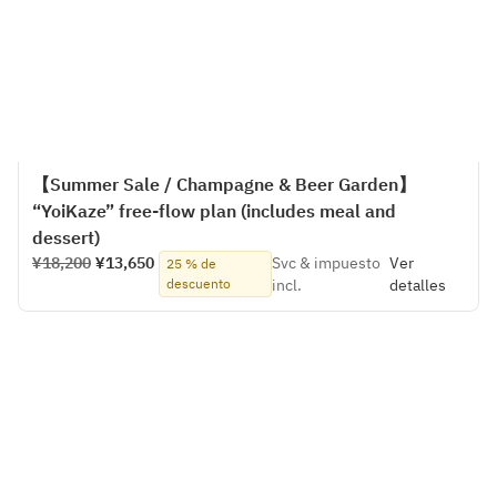
【Summer Sale / Champagne & Beer Garden】
“YoiKaze” free-flow plan (includes meal and
dessert)
¥18,200
¥13,650
Svc & impuesto
Ver
25 % de
descuento
incl.
detalles