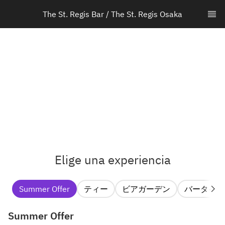
The St. Regis Bar / The St. Regis Osaka
Elige una experiencia
Summer Offer
ティー
ビアガーデン
バータイム
Summer Offer