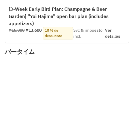
[3-Week Early Bird Plan: Champagne & Beer
Garden] “Yoi Hajime” open bar plan (includes
appetizers)
¥16,000
¥13,600
Svc & impuesto
Ver
15 % de
descuento
incl.
detalles
バータイム