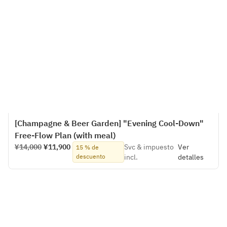
[Champagne & Beer Garden] "Evening Cool-Down"
Free-Flow Plan (with meal)
¥14,000
¥11,900
Svc & impuesto
Ver
15 % de
descuento
incl.
detalles