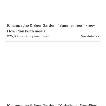
[Champagne & Beer Garden] "Summer Tour" Free-
Flow Plan (with meal)
¥25,000
Svc & impuesto incl.
Ver detalles
[Champagne & Beer Garden] "Yo-hajime" Free-Flow