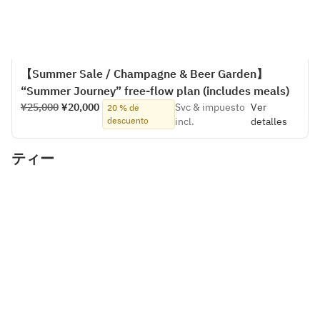
【Summer Sale / Champagne & Beer Garden】
“Summer Journey” free-flow plan (includes meals)
¥25,000
¥20,000
Svc & impuesto
Ver
20 % de
descuento
incl.
detalles
ティー