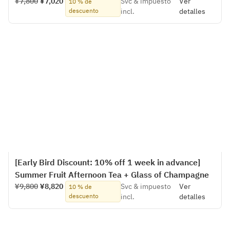
¥7,800
¥7,020
Svc & impuesto
Ver
10 % de
descuento
incl.
detalles
[Early Bird Discount: 10% off 1 week in advance]
Summer Fruit Afternoon Tea + Glass of Champagne
¥9,800
¥8,820
Svc & impuesto
Ver
10 % de
descuento
incl.
detalles