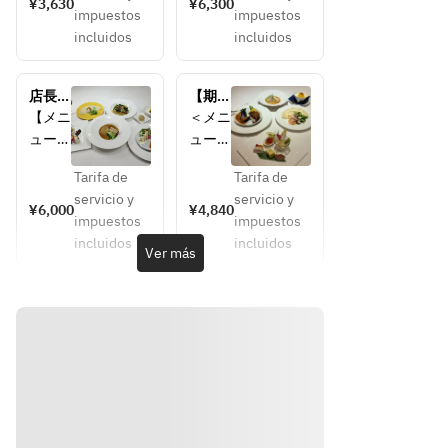
¥3,630
¥6,300
ューか
impuestos
impuestos
添え
5品＋
らお好
incluidos
incluidos
・三種
本日の
きなも
蒸し点
デザー
のを5
心（小
ト
品選べ
店長お
【期間
籠包・
メイン
るセレ
すす
限定お
【メニ
＜メニ
クトデ
水晶餃
料理、
め　東
すす
ュー】
ュー
ィナー
子・特
点心な
天紅秋
め】　
季節の
＞ 
コース
製肉焼
ど、そ
田店開
夏のシ
Tarifa de
Tarifa de
冷菜五
・五種
業45
ョート
売）
の日の
servicio y
servicio y
種盛り
冷菜盛
¥6,000
¥4,840
周年　
コース
・特製
メニュ
impuestos
impuestos
合わせ
り合わ
特別コ
海老入
ー20
incluidos
incluidos
鶏肉の
せ
Ver más
ース
り春巻
種類以
中華風
・大海
きと焼
上の中
クレー
老とサ
き小籠
からお
プ包み
ラダの
包の盛
好きな
ふかひ
クレー
り合わ
ものを
れと豚
プ包み
せ
5品お
バラ肉
・烏賊
・大海
選びく
の醤油
とムー
老の二
ださい
煮込み
ル貝の
種味
（グル
大海老
チリソ