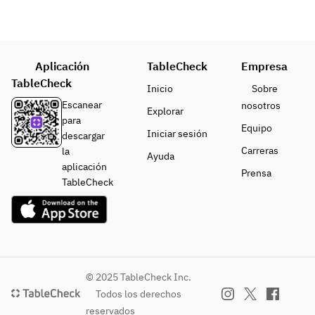
ース
煮・特
製黒酢
酢豚
Aplicación
牛肉と
TableCheck
Empresa
ピーマ
TableCheck
Inicio
Sobre
ンの細
Escanear
nosotros
Explorar
切り炒
para
め
Equipo
Iniciar sesión
descargar
土鍋入
Carreras
la
Ayuda
り四川
aplicación
Prensa
麻婆豆
TableCheck
腐
トリュ
フ、チ
ーズ、
トマト
の玉子
© 2025 TableCheck Inc.
炒め
Todos los derechos
五目あ
reservados
んかけ