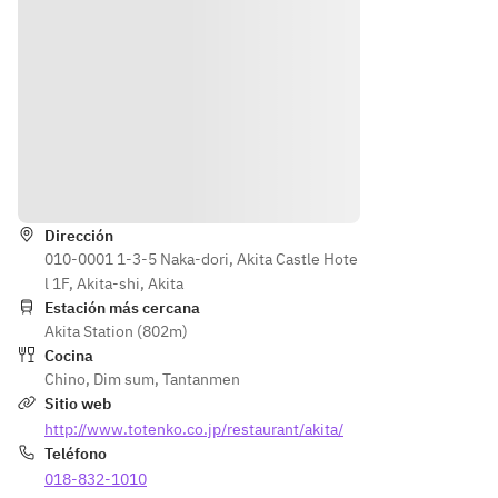
（チリ
ープご
の二種
ースと
ソース
との選
ソース
牛バラ
と皇家
択とな
仕立
肉の柔
塩炒
りま
て　チ
らか
め）
す）
リソー
煮　黒
・湯葉
スとオ
酢ソー
と鶏肉
【メニ
ーロラ
ス仕立
Instrucciones
のお粥
ューの
ソース
て
・デザ
一部を
牛肉入
・冷や
ート盛
ご紹介
Dirección
りオイ
し担々
り合わ
010-0001 1-3-5 Naka-dori, Akita Castle Hote
しま
スター
麺　合
せ（杏
l 1F, Akita-shi, Akita
す】
風味焼
鴨ロー
仁豆
Estación más cercana
特製春
きそば
ス添え
Akita Station (802m)
腐・胡
巻き・
デザー
・ジェ
Cocina
麻団
小籠
ト二種
ラート
Chino
,
Dim sum
,
Tantanmen
子・コ
包・海
盛り合
のせ杏
Sitio web
コナッ
老蒸し
わせ
仁豆腐
http://www.totenko.co.jp/restaurant/akita/
ツ風味
餃子
Teléfono
菓子）
海老の
018-832-1010
チリソ