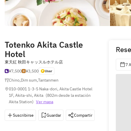
Totenko Akita Castle
Rese
Hotel
東天紅 秋田キャッスルホテル店
7 
¥7,500
¥3,500
Usar
Chino
,
Dim sum
,
Tantanmen
010-0001 1-3-5 Naka-dori, Akita Castle Hotel 
1F, Akita-shi, Akita
(
802m desde la estación 
Akita Station
)
Ver mapa
Suscribirse
Guardar
Compartir
Instrucciones