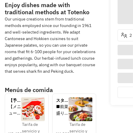
Enjoy dishes made with
traditional methods at Totenko
Our unique creations stem from traditional
methods employed since our founding in 1961
and well-selected ingredients. We adapt
2
Cantonese and Hokkien cuisines to suit
Japanese palates, so you can use our private
rooms that fit 6-100 people for your celebrations
and gatherings. Our herbal-infused lunch course
enjoys popularity, along with our banquet course
that serves shark fin and Peking duck.
Menús de comida
【予約
スタッ
限
フ一押
【メニ
■前菜
定】　
し　
ュー】
盛り合
飲茶ラ
20種
・よだ
わせ＋
ンチ
類以上
Tarifa de
Tarifa de
れ鶏の
お好み
のメニ
servicio y
servicio y
サラダ
の料理