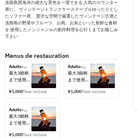
淡路島西海岸の雄大な景色を一望できる 人気のカウンター
席に、 ヴィンテージトランクケーステーブルゆったりとし
たソファー席。 贅沢な空間で厳選したヴィンテージ古酒と
淡路島の野菜やフルーツ、お肉、お魚といった新鮮な食材
を 使用したノンジャンルの創作料理を心行くまでお愉しみ
下さい
Menus de restauration
Adults-
Adults-
Only 
Only 
最大3銘柄
最大3銘柄
Workshop: 
Workshop: 
まで使用可
まで使用可
Aged Sake 
Aged Sake 
能
能
Blending 
Blending 
¥5,000
Taxe incluse
¥5,000
Taxe incluse
お客様だけ
お客様だけ
Experience
Experience
のオリジナ
のオリジナ
ルヴィンテ
ルヴィンテ
Adults-
ージSakeを
ージSakeを
Only 
最大3銘柄
ブレンド
ブレンド
Workshop: 
まで使用可
し、淡路島
し、淡路島
Aged Sake 
能
観光の思い
観光の思い
Blending 
¥5,000
Taxe incluse
お客様だけ