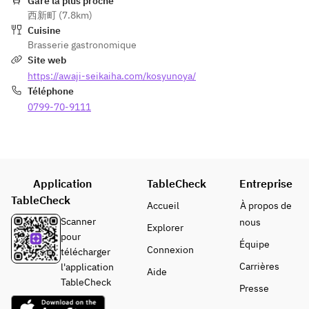
Gare la plus proche
西新町 (7.8km)
Cuisine
Brasserie gastronomique
Site web
https://awaji-seikaiha.com/kosyunoya/
Téléphone
0799-70-9111
Application
TableCheck
Entreprise
TableCheck
Accueil
À propos de
Scanner
nous
Explorer
pour
Équipe
Connexion
télécharger
Carrières
l'application
Aide
TableCheck
Presse