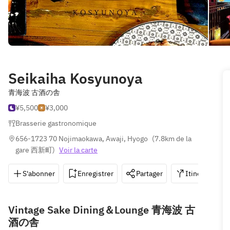
Seikaiha Kosyunoya
青海波 古酒の舎
¥5,500
¥3,000
Brasserie gastronomique
656-1723 70 Nojimaokawa, Awaji, Hyogo
(
7.8km de la 
gare 西新町
)
Voir la carte
S'abonner
Enregistrer
Partager
Itinéraire
Vintage Sake Dining＆Lounge 青海波 古
酒の舎