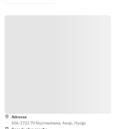
Experience
出としてお
出としてお
のオリジナ
持ち帰りい
持ち帰りい
ルヴィンテ
ただけます
ただけます
ージSakeを
ブレンド
し、淡路島
観光の思い
出としてお
持ち帰りい
ただけます
Itinéraire
Adresse
656-1723 70 Nojimaokawa, Awaji, Hyogo