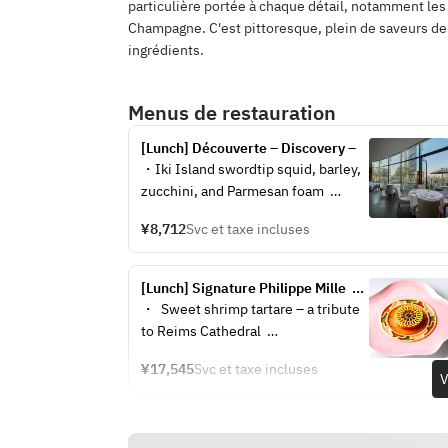
particulière portée à chaque détail, notamment les 
Champagne. C'est pittoresque, plein de saveurs de
ingrédients.
Menus de restauration
[Lunch] Découverte – Discovery –
・Iki Island swordtip squid, barley, 
zucchini, and Parmesan foam  
・Grilled lamb saddle, compote of 
¥8,712
Svc et taxe incluses
eggplant and bell peppers, jus 
sauce  
・Marmalade of kiwi and lime, mint 
[Lunch] Signature Philippe Mille  
oil, herb sorbet, and anise-scented 
Signature Philippe Mille
・  Sweet shrimp tartare – a tribute 
crème  
to Reims Cathedral  
・Yogurt panna cotta, red perilla 
・ Flounder with beet and mango 
baba, cherry and perilla jelly  
¥17,545
Svc et taxe incluses
chutney, red wine jus  
V
・Post-meal drink and petit fours  
・ Roast Kuroge Wagyu beef with 
※The menu may change depending 
hyotsu beans and confit shallots, 
on the availability of the finest 
green tomatoes and seaweed  