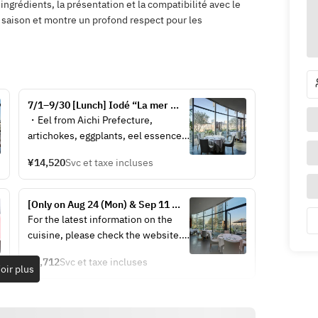
ingrédients, la présentation et la compatibilité avec le
 saison et montre un profond respect pour les
7/1–9/30 [Lunch] Iodé “La mer 
selon la saison” – Seasonal 
・Eel from Aichi Prefecture, 
seafood and vegetables
artichokes, eggplants, eel essence  
・Abalones prepared in Cusan 
¥14,520
Svc et taxe incluses
style, fennel and edamame, herb-
infused champagne sauce  
・Isaki fish from Nagasaki 
[Only on Aug 24 (Mon) & Sep 11 
Prefecture, meakin pouding, 
(Fri)] Découverte – Discovery  – 
For the latest information on the 
zucchini ribbons, saffron sauce  
[Business hours have been 
cuisine, please check the website.
・Marmalade of kiwi and lime, mint 
changed]
https://www.hiramatsurestaurant.jp
oil, herb sorbet, anise-flavored 
¥8,712
Svc et taxe incluses
/philippe-mille/menu/
oir plus
cream  
・Caramelized fuet, coconut 
mousse, pineapple and passion 