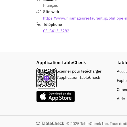
Français
Site web
https://www.hiramatsurestaurant.jp/philippe-m
Téléphone
03-5413-3282
Application TableCheck
Tabl
Scanner pour télécharger
Accue
l'application TableCheck
Explo
Conn
Aide
© 2025 TableCheck Inc. Tous droi