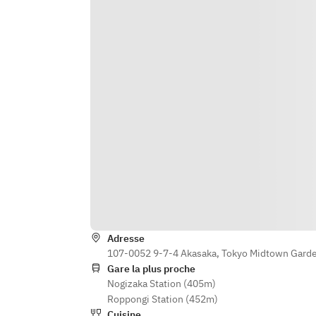
ingredients on the day.
・ Kiwi and lime marmalade, mint 
oil, herb sorbet, anise-flavored 
crème  
・ Praline parfait with nutty notes 
and chocolate crème  
・ After-dinner drink and petit 
fours  
※ The menu may change as we use 
only the finest ingredients available 
on the day.
Adresse
107-0052 9-7-4 Akasaka, Tokyo Midtown Garden
Gare la plus proche
Nogizaka Station (405m)
Roppongi Station (452m)
Cuisine