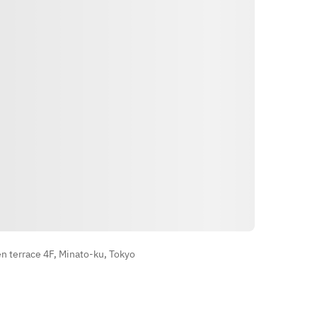
fruit, coconut ice  
・After-dinner drinks and snacks  
※The menu may change as it uses 
the best ingredients available on 
that day.
Itinéraire
 terrace 4F, Minato-ku, Tokyo