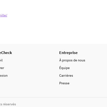
ille/
eCheck
Entreprise
il
À propos de nous
rer
Équipe
exion
Carrières
Presse
ts réservés