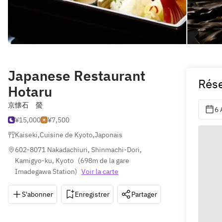
Japanese Restaurant
Rése
Hotaru
京懐石 螢
6 
¥15,000
¥7,500
Kaiseki
,
Cuisine de Kyoto
,
Japonais
602-8071 Nakadachiuri, Shinmachi-Dori, 
Kamigyo-ku, Kyoto
(
698m de la gare 
Imadegawa Station
)
Voir la carte
S'abonner
Enregistrer
Partager
Itinéraire