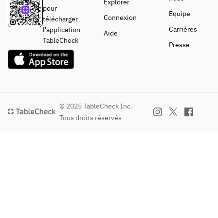
Explorer
pour
Équipe
Connexion
télécharger
Carrières
l'application
Aide
TableCheck
Presse
© 2025 TableCheck Inc.
Tous droits réservés