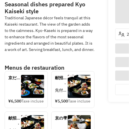
Seasonal dishes prepared Kyo
Kaiseki style
Traditional Japanese décor feels tranquil at this
Kaiseki restaurant. The view of the garden adds
to the calmness. Kyo-Kaseki is prepared in a way
2
to enhance the flavors of the most seasonal
ingredients and arranged in beautiful plates. It is
a work of art. Serving breakfast, lunch, and dinner.
Menus de restauration
京だよ
献招点
り
心 
　　・
《11：
先付
30～の
　　・
ご予
¥6,500
Taxe incluse
¥5,500
Taxe incluse
彩りよ
約》 
く詰め
合わせ
献招点
京の雫
た二段
心 
　　・
重