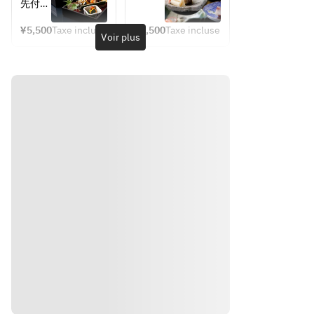
《13：
先付
30～の
　　・
　造
ご予
¥5,500
Taxe incluse
¥8,500
Taxe incluse
彩りよ
Voir plus
約》 
り・煮
く詰め
物・焼
合わせ
肴・揚
た二段
物・一
重
口寿
司・一
　造
口御
り・煮
飯・香
物・焼
の物な
肴・揚
どのお
物・一
料理 
口寿
　　・
司・一
吸物
口御
　　・
飯・香
デザー
の物な
ト
どのお
Itinéraire
料理 
　　・