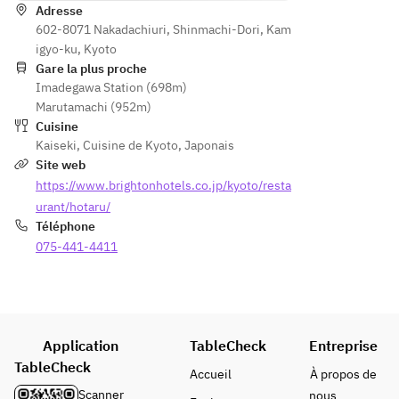
Adresse
吸物
602-8071 Nakadachiuri, Shinmachi-Dori, Kam
　　・
igyo-ku, Kyoto
デザー
Gare la plus proche
ト
Imadegawa Station (698m)
Marutamachi (952m)
Cuisine
Kaiseki
,
Cuisine de Kyoto
,
Japonais
Site web
https://www.brightonhotels.co.jp/kyoto/resta
urant/hotaru/
Téléphone
075-441-4411
Application
TableCheck
Entreprise
TableCheck
Accueil
À propos de
Scanner
nous