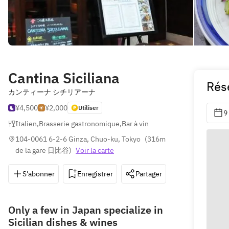
Cantina Siciliana
Rés
カンティーナ シチリアーナ
¥4,500
¥2,000
Utiliser
9
Italien
,
Brasserie gastronomique
,
Bar à vin
104-0061 6-2-6 Ginza, Chuo-ku, Tokyo
(
316m 
de la gare 日比谷
)
Voir la carte
S'abonner
Enregistrer
Partager
Itinéraire
Only a few in Japan specialize in
Sicilian dishes & wines