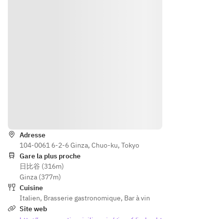
ダ
るパス
ドリン
４　メ
＊自家
タから
ク（ノ
イン料
製パン
1皿
ンアル
理　　
＊選べ
＊選べ
コール
５　デ
るパス
るメイ
もござ
ザー
タもし
ンから
いま
ト　　
くは選
1皿
す）
すべて
べるメ
＊デザ
シェフ
インか
ート
◆シチ
おまか
ら1皿
＊コー
リアの
せの日
Itinéraire
＊デザ
ヒー
冷前菜
替わり
ート
の内容
Adresse
◆シチ
になり
104-0061 6-2-6 Ginza, Chuo-ku, Tokyo
リアの
ます。
Gare la plus proche
温前菜
日比谷 (316m)
Ginza (377m)
◆フォ
Cuisine
ッカッ
Italien
,
Brasserie gastronomique
,
Bar à vin
チャ
Site web