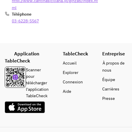
http://www.cantinasiciliana.jp/ginza6/index.ht
◆パス
ml
タ 1皿
Téléphone
03-6228-5567
◆お肉
料理
◆デザ
ート
Application
TableCheck
Entreprise
TableCheck
◆カフ
Accueil
À propos de
ェ
Scanner
nous
Explorer
コーヒ
pour
Équipe
ー or 
Connexion
télécharger
紅茶
Carrières
l'application
Aide
TableCheck
Presse
※内容
は毎日
変更と
なりま
す。