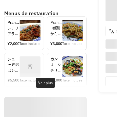
Menus de restauration
Pranzo 
Pranzo 
A
Ｂ
シチリ
5種類
アラン
から選
チのス
べるパ
¥2,000
Taxe incluse
¥3,800
Taxe incluse
タンダ
スタに
ードパ
メイン
スタや
も選べ
シェフ
カンテ
肉　魚
るコス
おまか
ィー
〜 内容
１　シ
も選べ
パ最高
せラン
ナ　コ
はシェ
チリア
てリー
のコー
チコー
ース
フのお
冷前
ズナブ
スで
ス
¥5,500
Taxe incluse
¥5,800
Taxe incluse
まかせ
菜　　
Voir plus
ルに楽
す。
になり
２　温
しめる
＊3種
当日決
前
人気コ
の前菜
まりま
菜　　
ース
＊自家
す 〜
３　パ
＊ケー
製パン
スタ料
ルサラ
＊選べ
◆乾杯
理　　