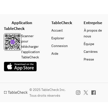
Application
TableCheck
Entreprise
TableCheck
Accueil
À propos de
Scanner
nous
Explorer
pour
Équipe
Connexion
télécharger
Carrières
l'application
Aide
TableCheck
Presse
© 2025 TableCheck Inc.
Tous droits réservés