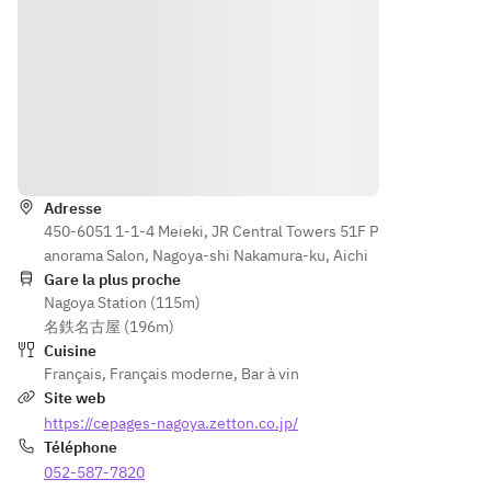
dish＞
＜Fish 
＜
dish＞
Dessert
＞
＜Meat 
dish＞
Itinéraire
＜
Mignard
＜
Adresse
ises＞
Dessert
450-6051 1-1-4 Meieki, JR Central Towers 51F P
＞
anorama Salon, Nagoya-shi Nakamura-ku, Aichi
Gare la plus proche
＜
Nagoya Station (115m)
Mignard
名鉄名古屋 (196m)
ises＞
Cuisine
Français
,
Français moderne
,
Bar à vin
Site web
https://cepages-nagoya.zetton.co.jp/
Téléphone
052-587-7820