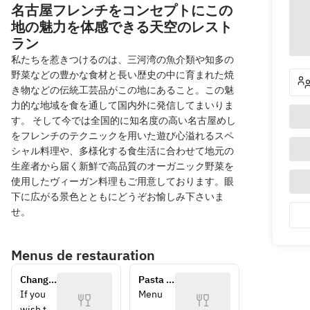
名古屋フレンチをコンセプトにこの
地の魅力を体感できる天空のレスト
ラン
私たちを惹きつけるのは、三河湾の魚介類や知多の
野菜などの豊かな食材と長い歴史の中に育まれた焼
き物などの伝統工芸品がこの地にあること。この魅
力的な地域を食を通して国内外に発信してまいりま
す。 そして今では全国的に知名度の高い名古屋めし
をフレンチのテクニックを用いた遊び心溢れるスペ
シャル料理や、多様化する食生活に合わせて地元の
生産者から届く新鮮で高品質のオーガニック野菜を
使用したヴィーガン料理もご用意しております。眼
下に広がる景色とともにどうぞお愉しみ下さいま
せ。
Menus de restauration
Change 
Pasta 
meat 
Lunch 
If you 
Menu 
dish to 
course 
wish to 