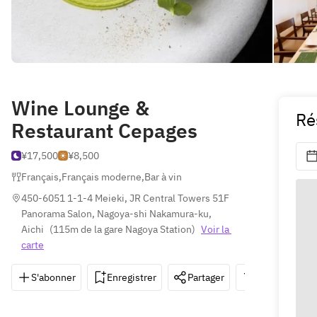
Wine Lounge &
Ré
Restaurant Cepages
¥17,500
¥8,500
Français
,
Français moderne
,
Bar à vin
450-6051 1-1-4 Meieki, JR Central Towers 51F 
Panorama Salon, Nagoya-shi Nakamura-ku, 
Aichi
(
115m de la gare Nagoya Station
)
Voir la 
carte
S'abonner
Enregistrer
Partager
Itinéraire