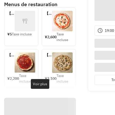
Menus de restauration
【テ
【テ
イク
イク
アウ
アウ
ト】
ト】
19:00
ビニ
マル
¥5
Taxe incluse
Taxe
¥2,600
ール
ゲリ
incluse
袋
ータ
【テ
【テ
イク
イク
アウ
アウ
ト】
ト】
マリ
ジェ
Taxe
Taxe
¥2,200
¥3,100
Tr
ナー
ノベ
incluse
incluse
Voir plus
ラ
ーゼ