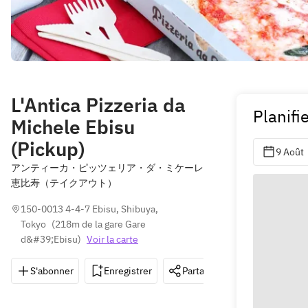
L'Antica Pizzeria da
Planifie
Michele Ebisu
(Pickup)
9 Août
アンティーカ・ピッツェリア・ダ・ミケーレ
恵比寿（テイクアウト）
150-0013 4-4-7 Ebisu, Shibuya, 
Tokyo
(
218m de la gare Gare 
d&#39;Ebisu
)
Voir la carte
S'abonner
Enregistrer
Partager
Itinéraire