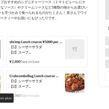
クラブおすすめのシグニチャーソース（トマトピューレにケ
なソース）やクリームソースなど3種類の味からお選びい
ーも手づかみで食べられるものがたくさん！ 皆さんでワイ
パーティーやお祝いにもぴったりです。
shrimp Lunch course ¥5000 per 
person
【1】シーザーサラダ
【2】スープ
【3】丸ごとズワイガニ入りコンボ
¥2,800
Taxe incluse
バッグ（パスタ入り）
【4】パン(食べ放題)
CrabcomboBag Lunch course 
※ご注文時にコンボバッグのソース
¥5000 per person
【1】シーザーサラダ
をお選び下さい。
【2】スープ
※写真はイメージです
【3】丸ごとズワイガニ入りコンボ
¥5,000
Taxe incluse
バッグ（パスタ入り）
oir plus
【4】パン(食べ放題)