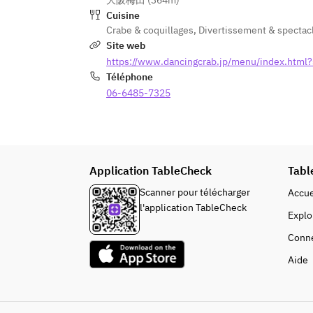
大阪梅田 (364m)
Cuisine
Crabe & coquillages
,
Divertissement & spectac
Site web
https://www.dancingcrab.jp/menu/index.html
Téléphone
06-6485-7325
Application TableCheck
Tabl
Scanner pour télécharger
Accue
l'application TableCheck
Explo
Conn
Aide