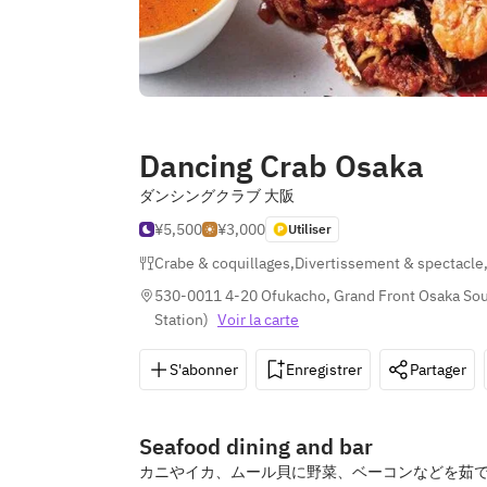
Dancing Crab Osaka
ダンシングクラブ 大阪
¥5,500
¥3,000
Utiliser
Crabe & coquillages
,
Divertissement & spectacle
530-0011 4-20 Ofukacho, Grand Front Osaka Sout
Station
)
Voir la carte
S'abonner
Enregistrer
Partager
Seafood dining and bar
カニやイカ、ムール貝に野菜、ベーコンなどを茹