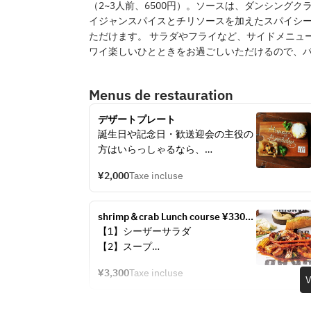
（2~3人前、6500円）。ソースは、ダンシング
イジャンスパイスとチリソースを加えたスパイシー
ただけます。 サラダやフライなど、サイドメニュ
ワイ楽しいひとときをお過ごしいただけるので、
Menus de restauration
デザートプレート
誕生日や記念日・歓送迎会の主役の
方はいらっしゃるなら、
このサービスがもってこい！
¥2,000
Taxe incluse
毎時間45分頃に始まるダンスタイム
にダンサーがメッセージプレートを
お席までお届け！
shrimp＆crab Lunch course ¥3300 
店内全体がお祝いムード一色に染ま
per person
【1】シーザーサラダ
ります！
【2】スープ
【3】丸ごとズワイガニ入りコンボ
※お写真はイメージです。予告なし
¥3,300
Taxe incluse
バッグ（パスタ入り）
V
に内容変更あり！
【4】パン(食べ放題)
※ご提供のタイミングはこちらで演