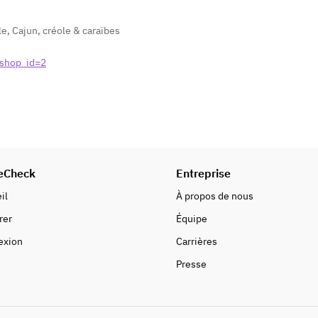
le
,
Cajun, créole & caraïbes
?shop_id=2
eCheck
Entreprise
il
À propos de nous
rer
Équipe
exion
Carrières
Presse