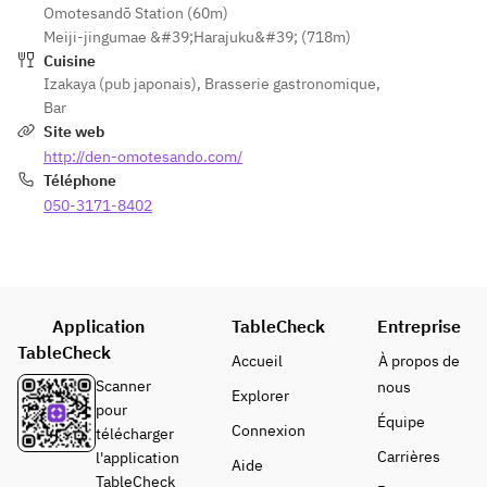
Omotesandō Station (60m)
◇鶏もも肉
⑤海
⑥ビーツ
ートコ
Meiji-jingumae &#39;Harajuku&#39; (718m)
のロース
老とブ
とブルーチ
ット
Cuisine
ト　フライ
ロッコ
ーズのポテ
⑤海
Izakaya (pub japonais)
,
Brasserie gastronomique
,
ドポテト添
リーの
トサラダ
老とブ
Bar
え　チェダ
アーリ
ロッコ
Site web
ーチーズソ
オオー
◆MIX野菜
リーの
http://den-omotesando.com/
ース添え
リオマ
のシーザー
アーリ
Téléphone
リネ
サラダ
オオー
◇しらすと
050-3171-8402
⑥ビ
リオマ
九条ネギの
ーツと
◆フォアグ
リネ
ガーリック
ブルー
ラオムレ
⑥ビ
ライス
チーズ
ツ　ポルチ
ーツと
のポテ
ーニクリー
ブルー
◇キャラメ
Application
TableCheck
トサラ
Entreprise
ムとマデラ
チーズ
ルアイス
ダ
TableCheck
ソース
のポテ
Accueil
À propos de
トサラ
Scanner
nous
Explorer
※＋2500円
◆MIX
◆トマホー
ダ
pour
で特製ケー
野菜の
Équipe
ク（骨付き
Connexion
télécharger
キを追加可
シーザ
リブアイ）
◇MIX
Carrières
l'application
Aide
能！
ーサラ
のグリエ　
野菜の
TableCheck