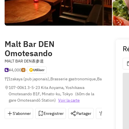
Malt Bar DEN
R
Omotesando
MALT BAR DEN表参道
¥4,000
-
Utiliser
Izakaya (pub japonais)
,
Brasserie gastronomique
,
Bar
107-0061 3-5-23 Kita Aoyama, Yoshikawa 
Omotesando B1F, Minato-ku, Tokyo
(
60m de la 
gare Omotesandō Station
)
Voir la carte
S'abonner
Enregistrer
Partager
Itinéraire