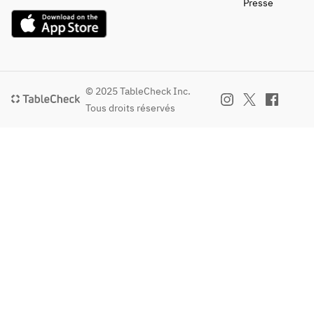
Presse
記念日や祝
ダ
ローズマリ
シーザ
い事のサプ
ー風味
ーサラ
ライズにも
◆砂
ダ
お勧めです
肝コン
◆しらすと
♪
フィと
九条ネギの
◇鶏
※当日の仕
ブロッ
ガーリック
もも肉
© 2025 TableCheck Inc.
入れ状況に
コリー
ライス
のロー
Tous droits réservés
より、メニ
のガー
スト　
ューが変更
リック
◆カッサー
フライ
となる場合
ソテー
タ
ドポテ
がございま
ト添
す。
◆
※＋2500円
え　チ
牛・
で特製ケー
ェダー
鶏・鴨
キを追加可
チーズ
の3種
能！
ソース
コンポ
記念日や祝
添え
　【牛
い事のサプ
サーロ
ライズにも
◇し
インス
お勧めです
らすと
テー
♪
九条ネ
キ　カ