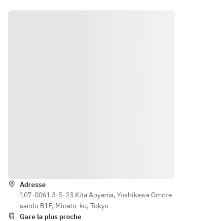
盛り合わせ
わせ
料理盛
パッチョ、
間飲み
カンパーニ
①キ
ある日の前
ある日
り合わ
豪華お肉料
放題付
ュのピンチ
ャロッ
菜
の前菜
せなど
理盛り合わ
き‼》
ョス
トラペ
全6品
①キャロ
①キ
せにガーリ
人気＆
④プロシ
②冷
【2.5
ックライス
季節の
ットラペ
ャロッ
ュートコッ
製アン
時間飲
付き全7品
前菜6
②冷製ア
トラペ
ト
チョビ
み放題
【ゆっくり
種や料
ンチョビキ
②冷
付き】
⑤海老と
キャベ
3時間飲み
理長お
ャベツ
製アン
お一人
放題付き】
勧めお
ブロッコリ
ツ
③自家製
チョビ
様
お一人様
肉料理
ーのアーリ
③自
パテ・ド・
キャベ
6,000
7,000円
など全
オオーリオ
家製パ
カンパーニ
ツ
円
5品　
マリネ
テ・
ュのピンチ
③自
お一人
⑥ビーツ
ド・カ
ョス
家製パ
様
とブルーチ
ンパー
④プロシ
テ・
5,500
ーズのポテ
ニュの
円
ュートコッ
ド・カ
Itinéraire
トサラダ
ピンチ
ト
ンパー
ョス
⑤海老と
ニュの
◇MIX野菜
④プ
Adresse
ブロッコリ
ピンチ
のシーザー
107-0061 3-5-23 Kita Aoyama, Yoshikawa Omote
ロシュ
ーのアーリ
ョス
サラダ
sando B1F, Minato-ku, Tokyo
ートコ
オオーリオ
④プ
Gare la plus proche
ット
マリネ
ロシュ