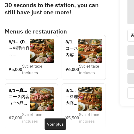
30 seconds to the station, you can
still have just one more!
Menus de restauration
8/1~《DEN
8/1～
表参道の宴
《DEN
～料理内容
コース
会用カジュ
の料理
～
内容
アルプラ
長お勧
（全6
ン‼》季節
めの宴
Svc et taxe
Svc et taxe
◇前菜6種
品）
¥5,000
¥6,000
の前菜6種
会用プ
incluses
incluses
盛り合わせ
～料理
や料理長お
ラン》
ある日の前
内容
勧めお肉料
人気＆
菜
～　
理など全5
季節の
8/1～真夏
8/1～
①キャロ
品【2時間
前菜6
の宴会にオ
《DEN
コース内容
～料理
ットラペ
◇前
飲み放題付
種や
ススメプラ
のカジ
（全7品）
内容～
②冷製ア
菜6種
き】お一人
牛・
ン‼人気メ
ュアル
～料理内容
様5,000円
鶏・
ンチョビキ
盛り合
ニュー特盛
ライト
Svc et taxe
Svc et taxe
～　
◇前
¥7,000
¥5,500
鴨　3
コース♪》
プラ
ャベツ
わせ
incluses
incluses
菜6種
Voir plus
種コン
季節の前菜
ン！
③自家製
ある日
◇前菜6種
盛り合
ボの肉
6種やカル
2.5時
パテ・ド・
の前菜