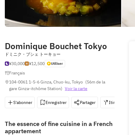
Dominique Bouchet Tokyo
ドミニク・ブシェ トーキョー
¥30,000
¥12,500
Utiliser
Français
104-0061 1-5-6 Ginza, Chuo-ku, Tokyo
(
56m de la 
gare Ginza-itchōme Station
)
Voir la carte
S'abonner
Enregistrer
Partager
Itinéraire
The essence of fine cuisine in a French
appartement