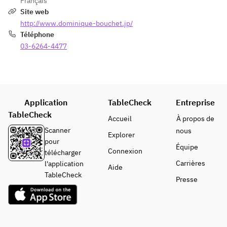
Français
sélection
plats de 
Site web
né par 
poisson, 
http://www.dominique-bouchet.jp/
un 
plats de 
Téléphone
sommeli
viande, 
03-6264-4477
er pour 
desserts, 
accorder 
petites 
le plat 
douceurs et 
du jour 
boissons 
avec vos 
après le 
Application
TableCheck
préféren
Entreprise
repas
ces. 
TableCheck
Accueil
À propos de
*Pour 20 
Scanner
nous
Explorer
000 yens 
pour
supplém
Équipe
Connexion
télécharger
entaires, 
Carrières
l'application
Aide
passez à 
TableCheck
Presse
l'un des 
cinq 
meilleurs
châteaux