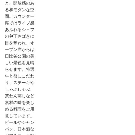
と、開放感のあ
る和モダンな空
間。カウンター
席ではライブ感
あふれるシェフ
の包丁さばきに
目を奪われ、オ
ープン席からは
日比谷公園の美
しい景色を見晴
らせます。特選
牛と蟹にこだわ
り、ステーキや
しゃぶしゃぶ、
茶わん蒸しなど
素材の味を楽し
める料理をご用
意しています。
ビールやシャン
パン、日本酒な