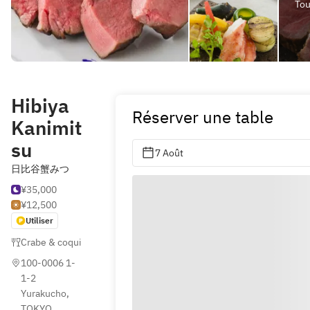
Tout
Hibiya
Réserver une table
Kanimit
su
7 Août
日比谷蟹みつ
¥35,000
¥12,500
Utiliser
Crabe & coquillages
,
Kaiseki
,
Steak
100-0006 1-
1-2 
Yurakucho, 
TOKYO 