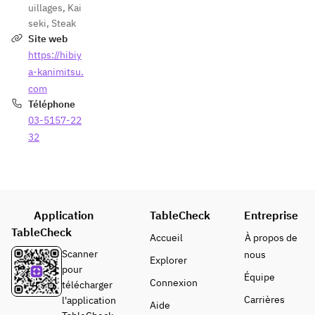
uillages
,
Kai
seki
,
Steak
Site web
https://hibiy
a-kanimitsu.
com
Téléphone
03-5157-22
32
Application
TableCheck
Entreprise
TableCheck
Accueil
À propos de
Scanner
nous
Explorer
pour
Équipe
Connexion
télécharger
Carrières
l'application
Aide