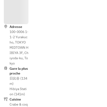
Itinéra
ire
Adresse
100-0006 1-
1-2 Yurakuc
ho, TOKYO
MIDTOWN H
IBIYA 3F, Ch
iyoda-ku, To
kyo
Gare la plus
proche
日比谷 (134
m)
Hibiya Stati
on (141m)
Cuisine
Crabe & coq