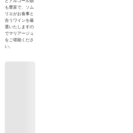
どアルコール類
も豊富で、ソム
リエがお食事と
合うワインを厳
選いたしますの
でマリアージュ
をご堪能くださ
い。