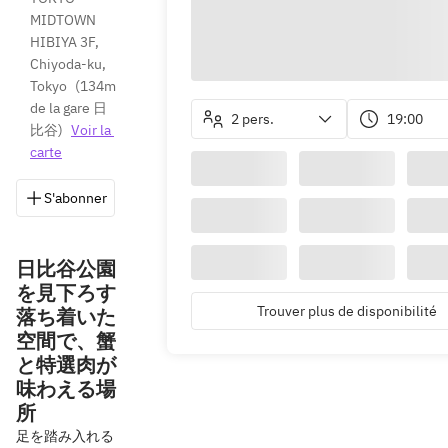
MIDTOWN 
HIBIYA 3F, 
Chiyoda-ku, 
Tokyo
(
134m 
de la gare 日
2 pers.
19:00
比谷
)
Voir la 
carte
S'abonner
Enregistrer
Partager
Itinéraire
日比谷公園
を見下ろす
Trouver plus de disponibilité
落ち着いた
空間で、蟹
と特選肉が
味わえる場
所
足を踏み入れる