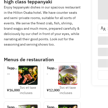
high class teppanyaki
Enjoy teppanyaki dishes in our spacious restaurant
in the Hilton Osaka hotel. We have counter seats
and semi-private rooms, suitable for all sorts of
events. We serve the finest crab, fish, shrimp,
brand wagyu and much more, prepared carefully &
deliciously by our chef in front of your eyes, while
narrating all their good points. Look out for the
seasoning and serving shows too.
Menus de restauration
Teppan 
Teppan 
Lunch
Lunch
...
.
Svc et taxe
Svc et taxe
¥16,000
¥12,000
incluses
incluses
Teppan 
Teppan 