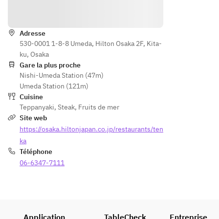
Itinéraire
Adresse
530-0001 1-8-8 Umeda, Hilton Osaka 2F, Kita-
ku, Osaka
Gare la plus proche
Nishi-Umeda Station (47m)
Umeda Station (121m)
Cuisine
Teppanyaki
,
Steak
,
Fruits de mer
Site web
https://osaka.hiltonjapan.co.jp/restaurants/ten
ka
Téléphone
06-6347-7111
Application
TableCheck
Entreprise