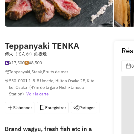
Teppanyaki TENKA
Rés
傳火（てんか）鉄板焼
¥17,500
¥8,500
8
Teppanyaki
,
Steak
,
Fruits de mer
530-0001 1-8-8 Umeda, Hilton Osaka 2F, Kita-
ku, Osaka
(
47m de la gare Nishi-Umeda 
Station
)
Voir la carte
S'abonner
Enregistrer
Partager
Itinéraire
Brand wagyu, fresh fish etc in a