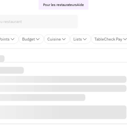
Pour les restaurateurs
Aide
Points
Budget
Cuisine
Lists
TableCheck Pay