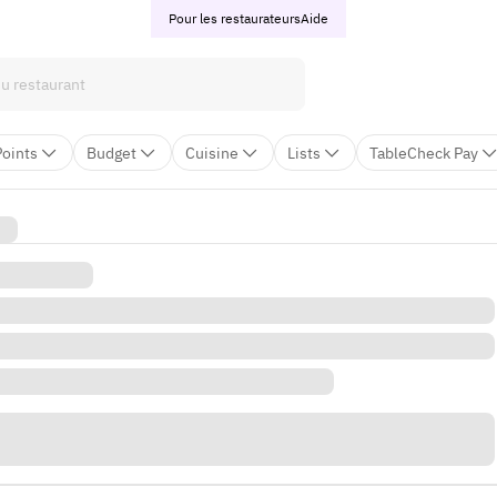
Pour les restaurateurs
Aide
Points
Budget
Cuisine
Lists
TableCheck Pay