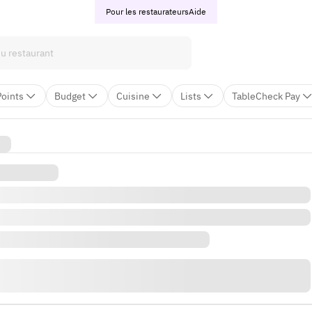
Pour les restaurateurs
Aide
Points
Budget
Cuisine
Lists
TableCheck Pay