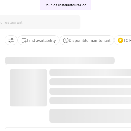
Pour les restaurateurs
Aide
Find availability
Disponible maintenant
TC 