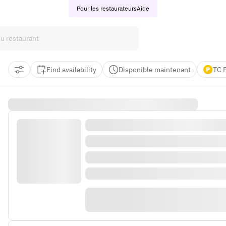
Pour les restaurateurs
Aide
Find availability
Disponible maintenant
TC 