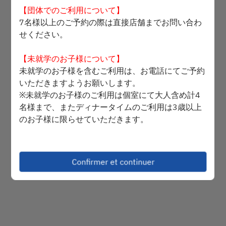
【団体でのご利用について】
2 Utilisateurs
7名様以上のご予約の際は直接店舗までお問い合わ
せください。
lun. 10 août
【未就学のお子様について】
Sélectionnez une heure
未就学のお子様を含むご利用は、お電話にてご予約
いただきますようお願いします。
Sélectionnez le type de service
※未就学のお子様のご利用は個室にて大人含め計4
名様まで、またディナータイムのご利用は3歳以上
Trouver une table
のお子様に限らせていただきます。
【記念日のメッセージについて】
誕生日・お祝い等のお客様へは、デザートにメッセ
Powered by
Confirmer et continuer
ージ付きチョコレートプレートを、添えさせて頂き
ます。
ご希望の方は、20文字までのメッセージと枚数
を、ご要望欄にご記入下さい。
※ご利用用途で「誕生日」等をお選び頂いても、メ