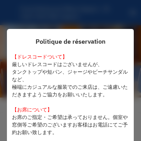
French Restaurant Mikuni Sapporo - JR 
tower hotel nikko Sapporo
Politique de réservation
【ドレスコードついて】
厳しいドレスコードはございませんが、
タンクトップや短パン、ジャージやビーチサンダル
など、
極端にカジュアルな服装でのご来店は、ご遠慮いた
だきますようご協力をお願いいたします。
Voir la politique de réservation
【お席について】
お席のご指定・ご希望は承っておりません。個室や
窓側等ご希望のございますお客様はお電話にてご予
French Restaurant Mikuni
約お願い致します。
Sapporo