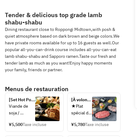
Tender & delicious top grade lamb
shabu-shabu
Dining restaurant close to Roppongi Midtown,with posh &
quiet atmosphere based on dark brown and beige colors.We
have private rooms available for up to 16 guests as well.Our
popular all-you-can-drink course includes all-you-can-eat
lamb shabu-shabu and Sapporo ramen.Taste our fresh and
tender lamb as much as you want!Enjoy happy moments
your family, friends or partner.
Menus de restauration
[Set Hot Pot 
[À volonté 
santé (1 
pendant 2 
Viande de 
★Plat 
portion)] 
heures] 
soja / 
spécial de 
Savourez de 
Hot pot 
Assortiment 
fondue 
la viande de 
bicolore 
¥5,500
Taxe incluse
¥5,780
Taxe incluse
de 
chinoise 
soja et des 
luxueux 
champignons
Kinnome
champignons 
composé 