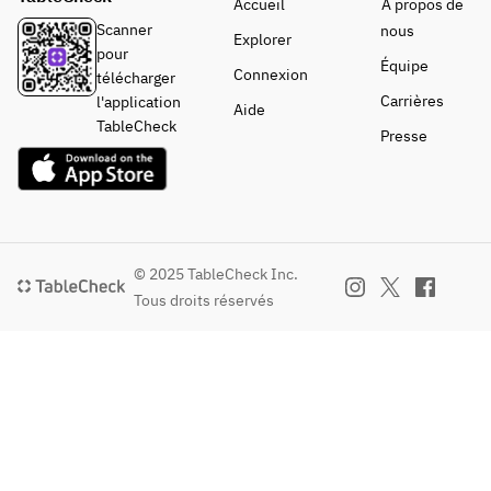
 oreille de 
題＞
Accueil
À propos de
jujube, 
bois noir, 
・ラム肉
Scanner
nous
Explorer
orge 
champignons
・山形産 
pour
perlé, 
Équipe
 shiitake 
天元豚バ
Connexion
télécharger
baies de 
séchés, etc.
ラ肉
Carrières
l'application
Aide
goji, 
※Ce menu 
・ラムか
TableCheck
Presse
graines de 
peut varier 
たばら肉
lotus, 
selon la 
※希少部位
haricots 
situation.
で数量限
mungo
定のた
Intestin : 
＜À volonté
め、ご用
Orge 
＞
意できな
© 2025 TableCheck Inc.
mochi, 
・Agneau
い場合も
Tous droits réservés
champign
・Poitrine de 
ございま
ons 
porc 
す。ご了
oreille de 
Yamagata 
承くださ
bois noir, 
Tengen
い。
champign
・Poitrine 
・鍋野菜
ons 
d'agneau
盛り
shiitake 
※Ce 
・高原野
séchés, 
morceau est 
菜盛り