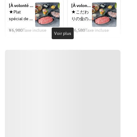
 rares / 
★
saignants 
[À volonté 
de hot pot 
[À volonté 
Assortiment 
＜
avec notre « 
pendant 2 
épicé et 
pendant 2 
★Plat 
★こだわ
de légumes 
Bouillon 
Hot Pot 
heures] Hot 
de shabu-
heures] 
spécial de 
りの金の
des hautes 
bicolore 
viande de 
pot bicolore 
shabu 
Hot pot 
fondue 
目火鍋コ
terres et de 
sain＞
soja et 
luxueux 
d'agneau 
bicolore 
¥6,980
Taxe incluse
¥6,580
Taxe incluse
chinoise 
ース★
Voir plus
champignons 
composé de 
médicinal 
luxueux 
fondue 
Fumée 
Kinnome★
＜健康た
» | Certifié 
hot pot épicé 
« Hot pot 
composé 
chinoise / 
épicée et 
＜Bouillon 
っぷり二
végan ! 
et de shabu-
bicolore 
de hot pot 
Ramen 
shabu 
bicolore sain
色だし＞
Apprécié 
shabu 
premium, 
épicé et 
végétalien / 
d'agneau 
＞
麻辣火鍋
des 
d'agneau 
plat A » | 
de shabu-
Trois types 
médicinal
Fumée 
＆薬膳ラ
végétaliens 
médicinal 
Un 
shabu 
de 
épicée et 
ムしゃぶ
et des 
{Hot pot 
moment 
d'agneau 
condiments 
◎Veuillez 
personnes 
bicolore 
de haute 
médicinal 
shabu 
(oignon râpé, 
choisir le 
soucieuses 
premium 
qualité et 
« Hot pot 
d'agneau 
◎薬膳ラム
feuille 
shabu 
de leur 
(plat G)} | 
de beauté 
bicolore 
médicinal
しゃぶの
d'érable 
d'agneau 
santé.
Aliments 
pour 
premium 
内容を下
médicinaux 
tonifier 
V plats » | 
râpée et 
médicinal 
◎Veuillez 
記からお
pour la 
votre 
Boire à 
oignon vert) 
parmi les 
choisir la 
選びくだ
santé et la 
corps
volonté 
/ Sauce 
suivants :
composition 
さい
beauté ◎
sans 
ponzu / 
Chaleur : 
de votre 
温活：鷹
bière est 
Sauce 
Piment 
shabu 
の爪、ガ
une 