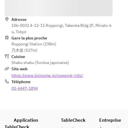
sésame
œil 
d'agneau 
ーリッ
excellente 
Itinéraire
d'aigle, 
affaire ◎
médicinal 
ク、乾燥
ail, 
parmi les 
生姜 etc
gingembre
Adresse
suivants :
美活：白
106-0032 4-12-11 Roppongi, Takeoka Bldg 2F, Minato-k
 séché, 
Chauffant : 
ごま、松
u, Tokyo
jujube, 
Griffes 
の実、コ
Gare la plus proche
orge 
d'aigle, ail, 
ラーゲン
Roppongi Station (198m)
perlé, 
gingembre 
ボール etc
乃木坂 (527m)
baies de 
séché, etc.
腸活：も
Cuisine
goji, 
Beauté : 
ち麦、黒
Shabu shabu (fondue japonaise)
graines de 
Sésame 
きくら
Site web
lotus, 
blanc, 
げ、干し
https://www.kinnome.jp/roppongi-info/
haricots 
pignons de 
椎茸 etc
Téléphone
mungo
pin, boules 
※場合によ
03-6447-1894
Beauté : 
de 
って変わ
Sésame 
collagène, 
る場合が
blanc, 
etc.
ございま
pignons 
Intestinal : 
す。
de pin, 
Orge mochi, 
Application
TableCheck
boules de 
Entreprise
champignons
＜食べ放
collagène, 
TableCheck