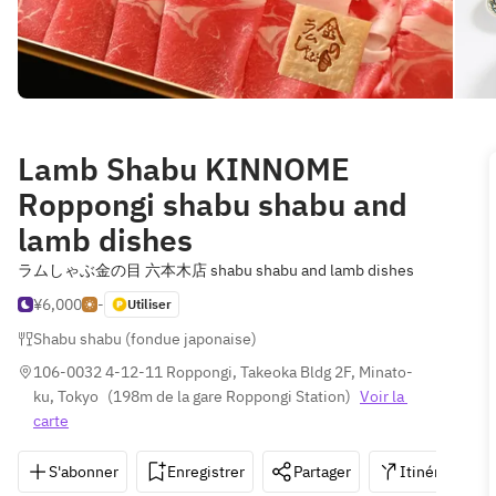
Lamb Shabu KINNOME
Roppongi shabu shabu and
lamb dishes
ラムしゃぶ金の目 六本木店 shabu shabu and lamb dishes
¥6,000
-
Utiliser
Shabu shabu (fondue japonaise)
106-0032 4-12-11 Roppongi, Takeoka Bldg 2F, Minato-
ku, Tokyo
(
198m de la gare Roppongi Station
)
Voir la 
carte
S'abonner
Enregistrer
Partager
Itinéraire