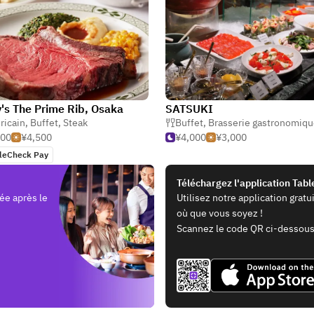
's The Prime Rib, Osaka
SATSUKI
ricain
,
Buffet
,
Steak
Buffet
,
Brasserie gastronomiq
500
¥4,500
¥4,000
¥3,000
leCheck Pay
Téléchargez l'application Tab
ée après le
Utilisez notre application grat
où que vous soyez !
Scannez le code QR ci-dessous