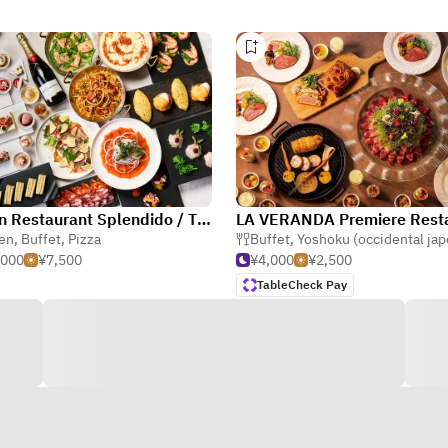
Italian Restaurant Splendido / The Ritz-Carlton, Osaka
ien
,
Buffet
,
Pizza
Buffet
,
Yoshoku (occidental japo
,000
¥7,500
¥4,000
¥2,500
TableCheck Pay