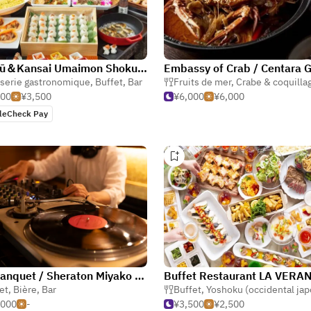
Wagyū＆Kansai Umaimon Shokuzai RESTAURANT&BAR 17CLUB APA HOTEL&RESORT 〈OSAKA NAMBA EKIMAE TOWER〉
serie gastronomique
,
Buffet
,
Bar
Fruits de mer
,
Crabe & coquilla
000
¥3,500
¥6,000
¥6,000
leCheck Pay
Sky Banquet / Sheraton Miyako Hotel Osaka
Buffet Restaurant LA VERA
et
,
Bière
,
Bar
Buffet
,
Yoshoku (occidental japo
,000
-
¥3,500
¥2,500