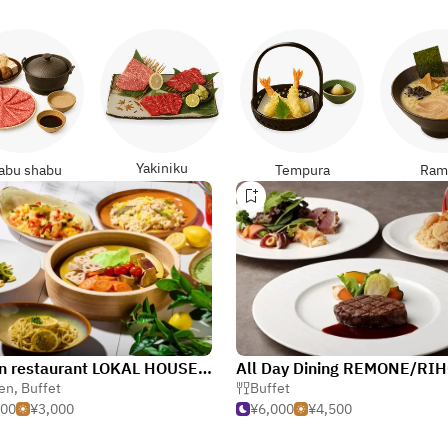
Yakiniku
abu shabu
Tempura
Ram
Italian restaurant LOKAL HOUSE at “voco Osaka Central by IHG”
ien
,
Buffet
Buffet
000
¥3,000
¥6,000
¥4,500