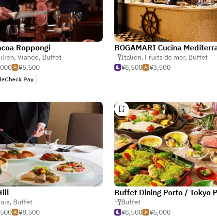
acoa Roppongi
BOGAMARI Cucina Mediterr
ilien
,
Viande
,
Buffet
Italien
,
Fruits de mer
,
Buffet
,000
¥5,500
¥8,500
¥3,500
leCheck Pay
ill
ois
,
Buffet
Buffet
,500
¥8,500
¥8,500
¥6,000