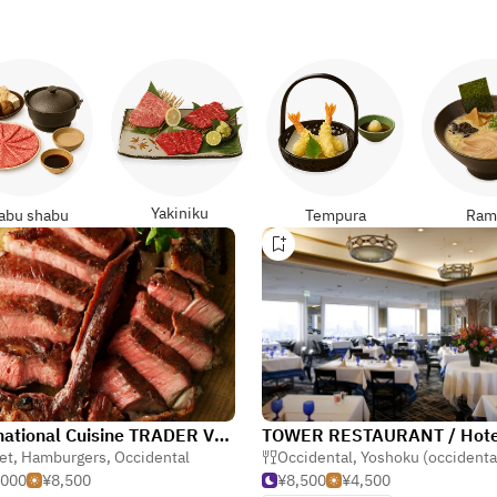
Yakiniku
abu shabu
Tempura
Ram
International Cuisine TRADER VIC'S TOKYO / Hotel New Otani（Tokyo）
et
,
Hamburgers
,
Occidental
Occidental
,
Yoshoku (occidental jap
,000
¥8,500
¥8,500
¥4,500