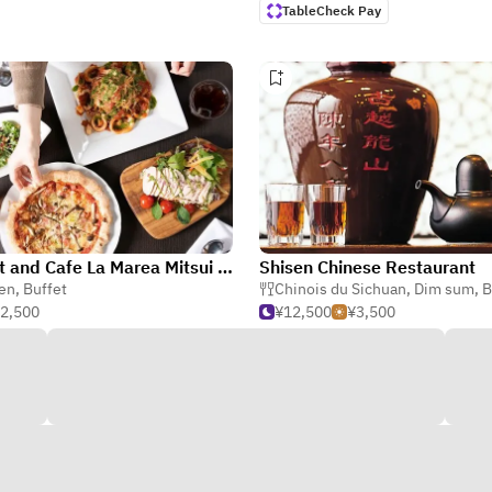
TableCheck Pay
Buffet and Cafe La Marea Mitsui Garden Hotel Shiodome Italiagai
Shisen Chinese Restaurant
ien
,
Buffet
Chinois du Sichuan
,
Dim sum
,
B
2,500
¥12,500
¥3,500