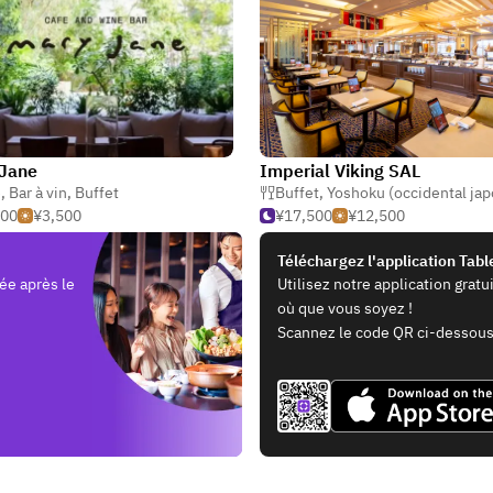
 Jane
Imperial Viking SAL
é
,
Bar à vin
,
Buffet
Buffet
,
Yoshoku (occidental japo
500
¥3,500
¥17,500
¥12,500
Téléchargez l'application Tab
ée après le
Utilisez notre application grat
où que vous soyez !
Scannez le code QR ci-dessous