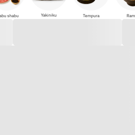
Yakiniku
abu shabu
Tempura
Ram