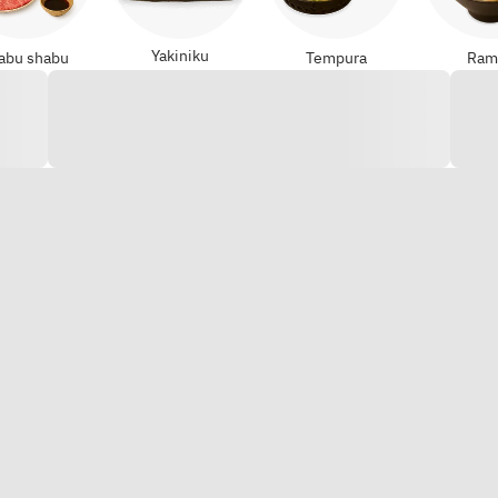
Yakiniku
abu shabu
Tempura
Ram