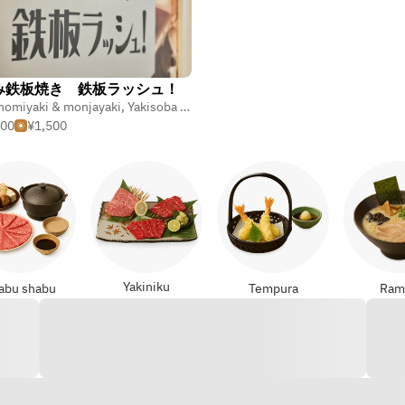
み鉄板焼き 鉄板ラッシュ！
nomiyaki & monjayaki
,
Teppanyaki
,
Yakisoba (nouilles cuites)
,
Teppanyaki
000
¥1,500
Yakiniku
abu shabu
Tempura
Ram