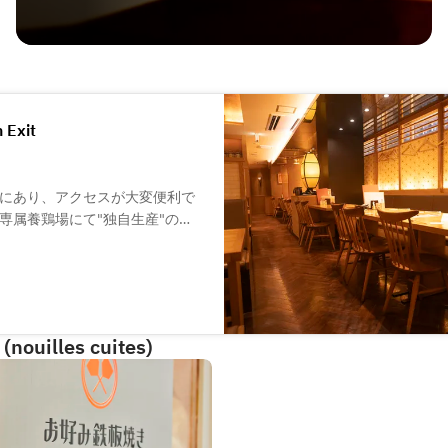
 Exit
にあり、アクセスが大変便利で
専属養鶏場にて"独自生産"の
的な焼き鳥や軍鶏(シャモ)と比
す。
いろんなシチュエーションでご
う仲間やご家族とご一緒に、楽
(nouilles cuites)