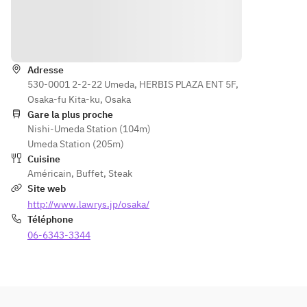
リー
ス
ォル
ブロ
ニ
Itinéraire
ック
　　：クラ
ア）
ス カ
ンベリージ
瓶ビ
リフ
Adresse
ュース
ール
530-0001 2-2-22 Umeda, HERBIS PLAZA ENT 5F,
ォル
（キ
Osaka-fu Kita-ku, Osaka
ニ
　　：マン
リン 
Gare la plus proche
ア）
ゴージュー
ハー
Nishi-Umeda Station (104m)
ウィ
ス
トラ
Umeda Station (205m)
スキ
ン
Cuisine
ー
　　：ウー
ド）
Américain
,
Buffet
,
Steak
（デ
ロン茶
白・
Site web
ュワ
赤ワ
http://www.lawrys.jp/osaka/
ー
（別途サー
イン
Téléphone
ズ）
ビス料を
（ス
06-6343-3344
焼酎
10％頂戴し
リー
（芋
ます）
ブロ
・
ック
麦）
ス カ
ソフ
リフ