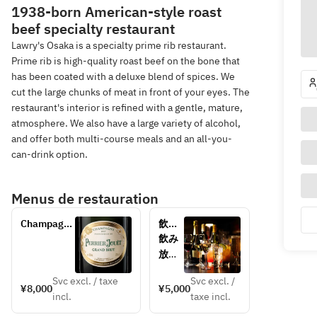
1938-born American-style roast
beef specialty restaurant
Lawry's Osaka is a specialty prime rib restaurant.
Prime rib is high-quality roast beef on the bone that
has been coated with a deluxe blend of spices. We
cut the large chunks of meat in front of your eyes. The
restaurant's interior is refined with a gentle, mature,
atmosphere. We also have a large variety of alcohol,
and offer both multi-course meals and an all-you-
can-drink option.
Menus de restauration
Champagne 
飲み
＆ Free 
放題 
飲み
Drink 8000
5,000
放題
円
円
内容
Svc excl. / taxe
Svc excl. /
スパ
¥8,000
¥5,000
incl.
taxe incl.
ーク
リン