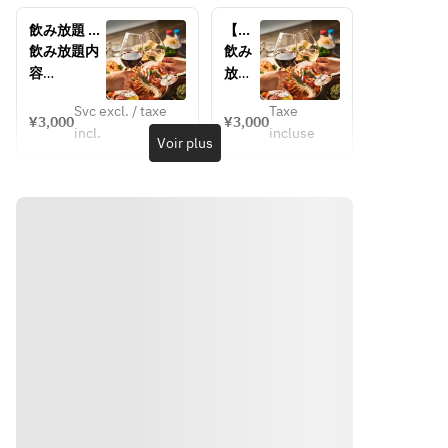
グワ
飲み放題 
【ラ
イン
3,000円
ンチ
飲み放題内
飲み
（ル 
タイ
容
放題
グラ
ム限
瓶ビール
内容
ンク
定】 
Svc excl. / taxe
Taxe
（キリン ハ
スパ
¥3,000
¥3,000
飲み
ルタ
incl.
incluse
ートラン
ーク
Voir plus
放題 
ージ
ド）
リン
3,000
ュ）
白・赤ワイ
グワ
円
瓶ビ
ン（スリー
イン
ール
ブロックス 
（ド
（キ
カリフォル
メー
リン 
ニア）
ヌ・
ハー
ウィスキー
サン
トラ
（デュワー
ミッ
ン
ズ）
シェ
ド）
焼酎（芋・
ル・
白・
麦）
ブリ
赤ワ
ソフトドリ
ュッ
イン
ンク：オレ
ト カ
（ス
ンジジュー
リフ