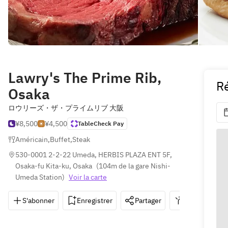
Lawry's The Prime Rib,
Ré
Osaka
ロウリーズ・ザ・プライムリブ 大阪
¥8,500
¥4,500
TableCheck Pay
Américain
,
Buffet
,
Steak
530-0001 2-2-22 Umeda, HERBIS PLAZA ENT 5F, 
Osaka-fu Kita-ku, Osaka
(
104m de la gare Nishi-
Umeda Station
)
Voir la carte
S'abonner
Enregistrer
Partager
Itinéraire