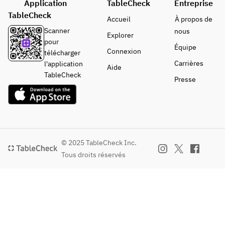
Application
TableCheck
トド
Entreprise
ォル
リン
TableCheck
ニ
Accueil
À propos de
ク：
ア）
Scanner
nous
Explorer
オレ
ウィ
pour
ンジ
Équipe
スキ
Connexion
télécharger
ジュ
ー
Carrières
l'application
Aide
ース
（デ
TableCheck
Presse
ュワ
ー
ズ）
　：
焼酎
クラ
（芋
ンベ
・
© 2025 TableCheck Inc.
リー
麦）
Tous droits réservés
ジュ
ソフ
ース
トド
リン
ク：
オレ
　：
ンジ
マン