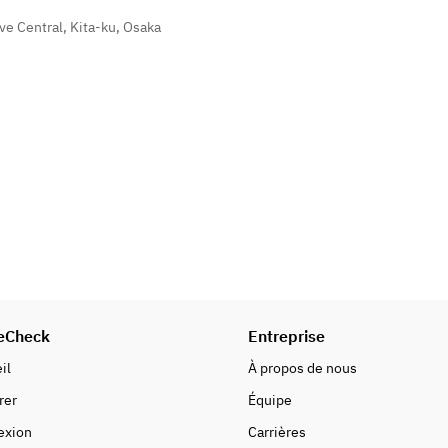
 Central, Kita-ku, Osaka
eCheck
Entreprise
il
À propos de nous
rer
Équipe
exion
Carrières