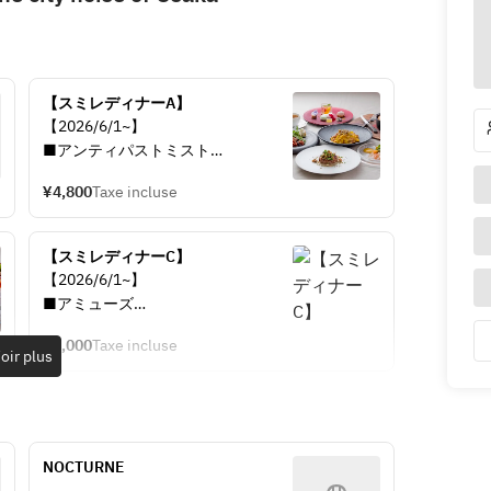
【スミレディナーA】
【2026/6/1~】
■アンティパストミスト
■茄子の冷静スープと鱧のフリット
¥4,800
Taxe incluse
■本日のパスタ
■モッツァレラチーズの焼きたてオ
ーブンパン
【スミレディナーC】
■国産豚のグリリア　夏野菜のリピ
【2026/6/1~】
エーノ添え
■アミューズ
■ワゴンドルチェ
■スペシャリテ"魚介のスミレプレ
■カフェ
¥8,000
Taxe incluse
ート"
oir plus
■とうもろこしのフラン　はまぐり
とモロヘイヤのソース
■黒毛和牛ボロネーゼ
■モッツァレラチーズの焼きたてオ
NOCTURNE
ーブンパン