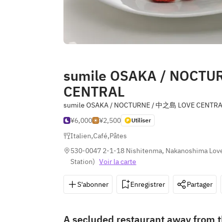
sumile OSAKA / NOCTU
CENTRAL
sumile OSAKA / NOCTURNE / 中之島 LOVE CENTR
¥6,000
¥2,500
Utiliser
Italien
,
Café
,
Pâtes
530-0047 2-1-18 Nishitenma, Nakanoshima Love 
Station
)
Voir la carte
S'abonner
Enregistrer
Partager
A secluded restaurant away from t