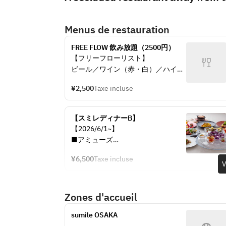
Menus de restauration
FREE FLOW 飲み放題（2500円）
【フリーフローリスト】
ビール／ワイン（赤・白）／ハイボ
ール／ジンジャーハイボール／ウォ
¥2,500
Taxe incluse
ッカ／ジン／カシス／カンパリ／ジ
ンジャエール／オレンジジュース／
ウーロン茶
【スミレディナーB】
【2026/6/1~】
■アミューズ
■スペシャリテ"魚介のスミレプレ
¥6,500
Taxe incluse
ート"
V
■本日のパスタ
■モッツァレラチーズの焼きたてオ
Zones d'accueil
ーブンパン
■旬魚のフリットとじゃがいもとパ
sumile OSAKA
プリカのマリネ　アンチョビソース