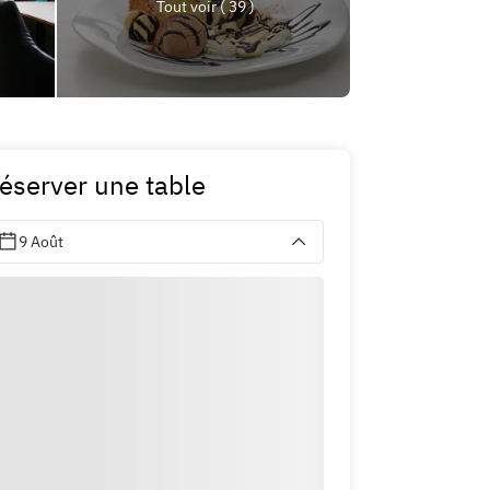
Tout voir ( 39 )
éserver une table
9 Août