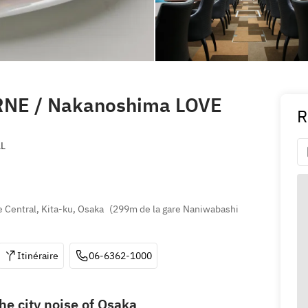
RNE / Nakanoshima LOVE
R
AL
Central, Kita-ku, Osaka
(
299m de la gare Naniwabashi 
Itinéraire
06-6362-1000
he city noise of Osaka