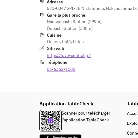
Adresse
530-0047 2-1-18 Nishitenma, Nakanoshima Love
Gare la plus proche
Naniwabashi Station (299m)
Ōebashi Station (338m)
Cuisine
Italien
,
Café
,
Pâtes
Site web
https://love-central.jp/
Téléphone
06-6362-1000
Application TableCheck
Tabl
Scanner pour télécharger
Accue
l'application TableCheck
Explo
Conn