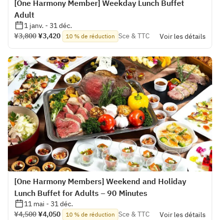
[One Harmony Member] Weekday Lunch Buffet
Adult
1 janv. - 31 déc.
¥3,800
¥3,420
Sce & TTC
Voir les détails
10 % de réduction
[One Harmony Members] Weekend and Holiday
Lunch Buffet for Adults – 90 Minutes
11 mai - 31 déc.
¥4,500
¥4,050
Sce & TTC
Voir les détails
10 % de réduction