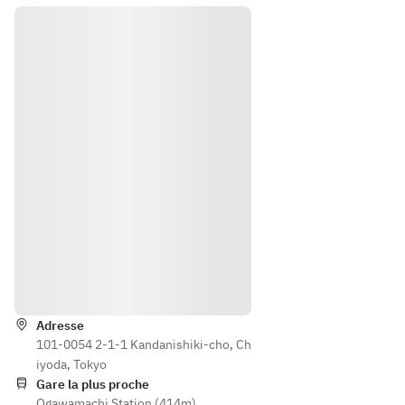
ー
ス
Itinéraire
Adresse
101-0054 2-1-1 Kandanishiki-cho, Ch
iyoda, Tokyo
Gare la plus proche
Ogawamachi Station (414m)