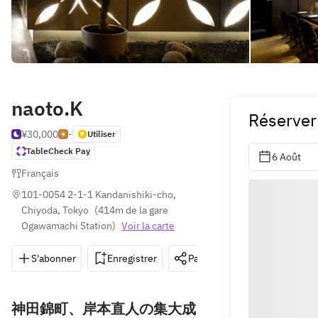
naoto.K
Réserver
¥30,000
-
Utiliser
TableCheck Pay
6 Août
Français
101-0054 2-1-1 Kandanishiki-cho, 
Chiyoda, Tokyo
(
414m de la gare 
Ogawamachi Station
)
Voir la carte
S'abonner
Enregistrer
Partager
Itinéraire
神田錦町、岸本直人の集大成