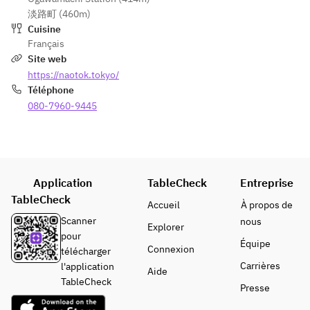
淡路町 (460m)
Cuisine
Français
Site web
https://naotok.tokyo/
Téléphone
080-7960-9445
Application
TableCheck
Entreprise
TableCheck
Accueil
À propos de
Scanner
nous
Explorer
pour
Équipe
Connexion
télécharger
Carrières
l'application
Aide
TableCheck
Presse