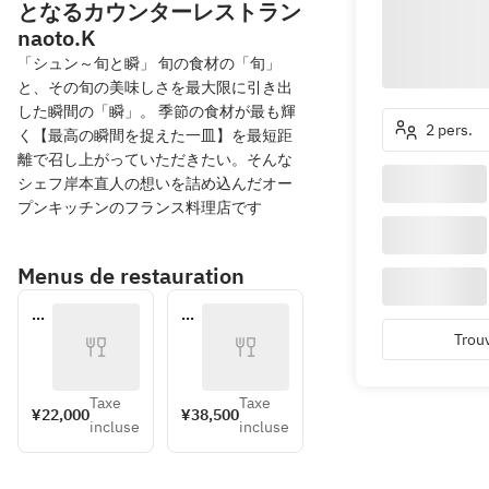
となるカウンターレストラン
naoto.K
「シュン～旬と瞬」 旬の食材の「旬」
と、その旬の美味しさを最大限に引き出
した瞬間の「瞬」。 季節の食材が最も輝
2 pers.
く【最高の瞬間を捉えた一皿】を最短距
離で召し上がっていただきたい。そんな
シェフ岸本直人の想いを詰め込んだオー
プンキッチンのフランス料理店です
Menus de restauration
ラ
お
ン
ま
Trouv
チ
か
お
せ
ま
コ
Taxe
Taxe
¥22,000
¥38,500
か
ー
incluse
incluse
せ
ス
コ