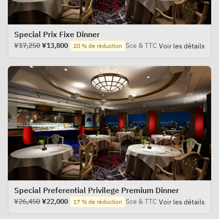
Special Prix Fixe Dinner
¥17,250
¥13,800
Sce & TTC
Voir les détails
20 % de réduction
Special Preferential Privilege Premium Dinner
¥26,450
¥22,000
Sce & TTC
Voir les détails
17 % de réduction