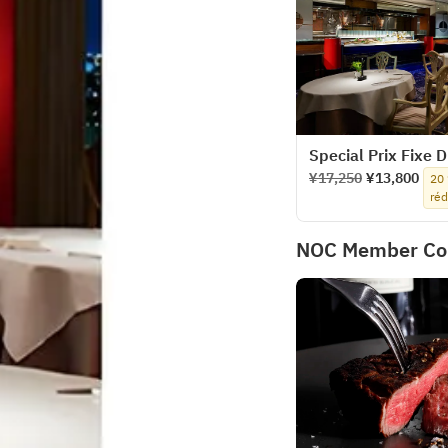
Special Prix Fixe D
¥17,250
¥13,800
20
réd
NOC Member Co