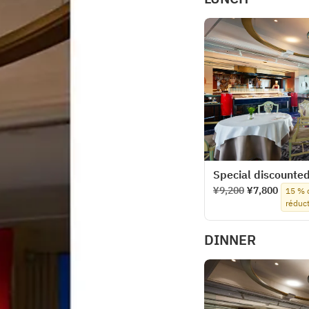
Special discounted
¥9,200
¥7,800
15 % 
réduc
DINNER