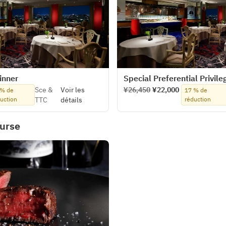
inner
Special Preferential Privil
Sce &
Voir les
¥26,450
¥22,000
 % de
17 % de
uction
TTC
détails
réduction
urse