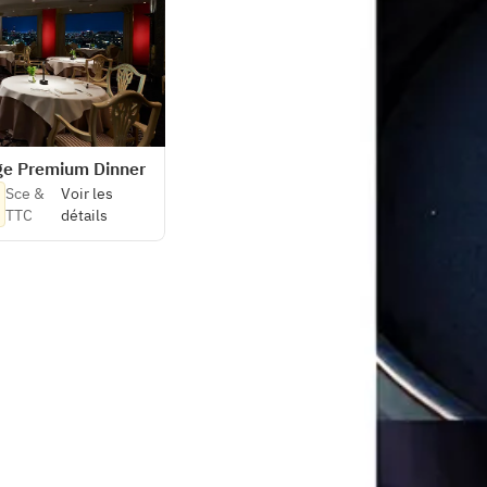
ege Premium Dinner
Sce &
Voir les
TTC
détails