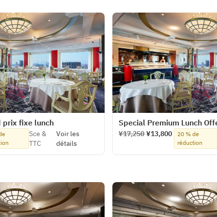
 prix fixe lunch
Special Premium Lunch Off
Sce &
Voir les
¥17,250
¥13,800
de
20 % de
tion
TTC
détails
réduction