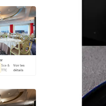
er
Sce &
Voir les
TTC
détails