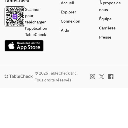
TableCheck
Accueil
À propos de
Scanner
nous
Explorer
pour
Équipe
Connexion
télécharger
Carrières
l'application
Aide
TableCheck
Presse
© 2025 TableCheck Inc.
Tous droits réservés