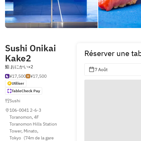
Sushi Onikai
Réserver une ta
Kake2
鮨 おにかい×2
7 Août
¥17,500
¥17,500
Utiliser
TableCheck Pay
Sushi
106-0041 2-6-3 
Toranomon, 4F 
Toranomon Hills Station 
Tower, Minato, 
Tokyo
(
74m de la gare 