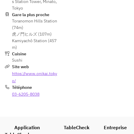
s Station Tower, Minato,
Tokyo
Gare la plus proche
Toranomon Hills Station
(74m)
虎ノ門ヒルズ (107m)
Kamiyachō Station (457
m)
Cuisine
Sushi
Site web
https://www.onikai.toky
o/
Téléphone
03-6205-8038
Application
TableCheck
Entreprise