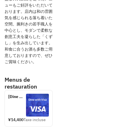
ューもご好評をいただいて
おります。店内は和の雰囲
気を感じられる落ち着いた
空間。腕利きの若手職人を
中心とし、モダンで柔軟な
創意工夫を凝らした「くず
し」を生み出しています。
和食に合うお酒も多数ご用
意しておりますので、ぜひ
ご賞味ください。
Menus de
restauration
[Dine 
with Visa 
in Japan 
- 10% 
Discount] 
¥14,400
Taxe incluse
Omakase 