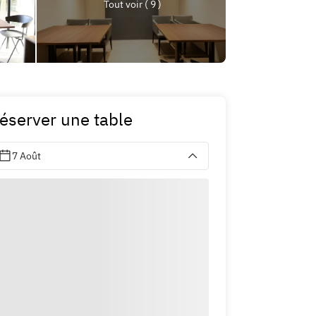
Tout voir ( 9 )
éserver une table
7 Août