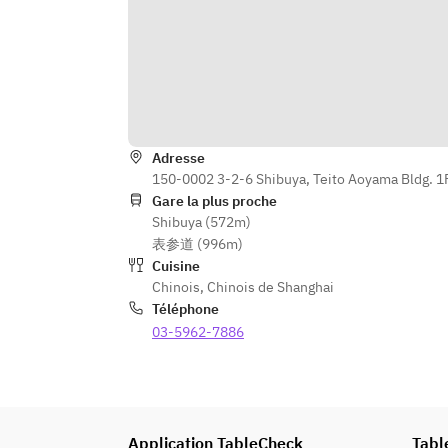
Adresse
150-0002 3-2-6 Shibuya, Teito Aoyama Bldg. 1
Gare la plus proche
Shibuya (572m)
表参道 (996m)
Cuisine
Chinois
,
Chinois de Shanghai
Téléphone
03-5962-7886
Application TableCheck
Tabl