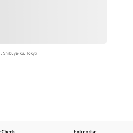
Itinéraire
F, Shibuya-ku, Tokyo
eCheck
Entreprise