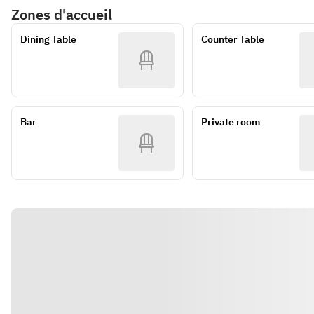
Bolognese
■ PASTA 
Zones d'accueil
Fresh Fish Carpaccio 
ヨーグルトソース
▶ Contents 
Minced Duck＆
of the day
・ひよこ豆のフムス
depending on the 
Porcini Tomato Sauce
Dining Table
Counter Table
Snow Crab Cream 
・茨城県産レンコン三
season / purchasing 
■ DOLCE 
Croquette
兄弟のフリット
situation Is subject 
・ Today's Dessert 
Seasonal Ajillo
アイオリソース
to change. Please 
Confit Chicken 
・グリーンサラダ
note.
Gizzard
■MAIN
②メイン(下記より、
Bar 
Private room
Akaushi Wagyu Beef 
1品お選びいただけま
Steak
す)
■PIZZA
・国産とりもも肉と小
Diavola
エビのパエリア
■ PASTA 
・奥の都とりのコンフ
Whitebait＆Seaweed 
ィ
Peperoncini
・白金豚肩ロースのグ
■ DOLCE 
リル
・ Today's Dessert 
・高知県産赤うしのス
テーキ(100g+
¥935/200g+¥1650)