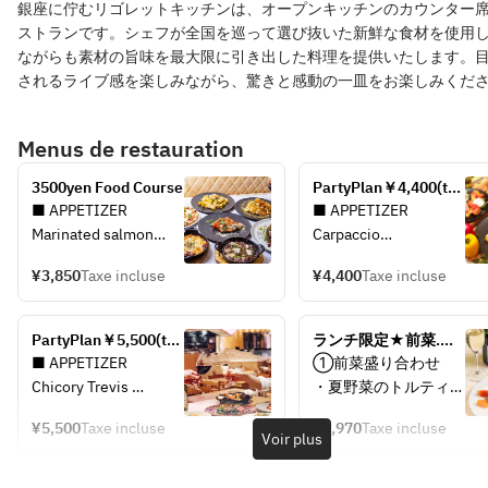
銀座に佇むリゴレットキッチンは、オープンキッチンのカウンター
ストランです。シェフが全国を巡って選び抜いた新鮮な食材を使用
ながらも素材の旨味を最大限に引き出した料理を提供いたします。
されるライブ感を楽しみながら、驚きと感動の一皿をお楽しみくだ
Menus de restauration
3500yen Food Course
PartyPlan￥4,400(tax 
included)
■ APPETIZER 
■ APPETIZER 
Marinated salmon
Carpaccio
Prosciutto
Caprese
¥3,850
Taxe incluse
¥4,400
Taxe incluse
Roast Beef
Scottato
Seasonal Green Salad
Rucola Salad
Spicy Chicken Back 
Crispy Fried Calamari
PartyPlan￥5,500(tax 
ランチ限定★前菜.メ
Rib
White Wine Steamed
included)
イン.自家製デザート
■ APPETIZER 
①前菜盛り合わせ
Anchovy Sauteed 
Confit Chicken 
までお楽しみ頂けるラ
Chicory Trevis 
・夏野菜のトルティー
Broccoli
Gizzard
ンチコース
Gorgonzola Salad
ジャ
■PIZZA
■PIZZA
¥5,500
Taxe incluse
¥2,970
Taxe incluse
Fruit Tomato 
・パテドカンパーニュ
Voir plus
Margherita
Pesto Genovese＆
Bruschetta
・サーモンとグリルア
■ PASTA
Mushrooms
Charcuterie Platter
スパラガスのマリネ