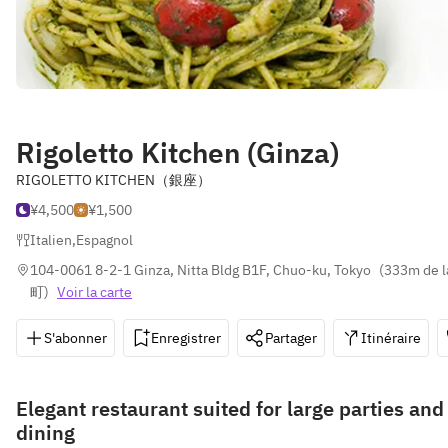
Rigoletto Kitchen (Ginza)
RIGOLETTO KITCHEN（銀座）
¥4,500
¥1,500
Italien
,
Espagnol
104-0061 8-2-1 Ginza, Nitta Bldg B1F, Chuo-ku, Tokyo
(
333m de 
町
)
Voir la carte
S'abonner
Enregistrer
Partager
Itinéraire
Elegant restaurant suited for large parties and
dining