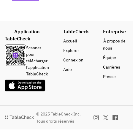
・宮崎黒毛和牛とモッ
ツァレラのボロネーゼ
・小エビとズッキーニ
のジェノベーゼ
・スズキと万願寺とう
Application
TableCheck
Entreprise
がらしのグリルのアー
TableCheck
リオオーリオ
Accueil
À propos de
・自家製グアンチャー
Scanner
nous
Explorer
レのアマトリチャーナ
pour
Équipe
・国産鶏もも肉のグリ
Connexion
télécharger
ルと茄子のアラビアー
Carrières
l'application
Aide
タ
TableCheck
Presse
③デザート(下記よ
り、1品お選びいただ
けます)
・ティラミス
・パンナコッタ
© 2025 TableCheck Inc.
・本日のジェラート
Tous droits réservés
④ドリンク