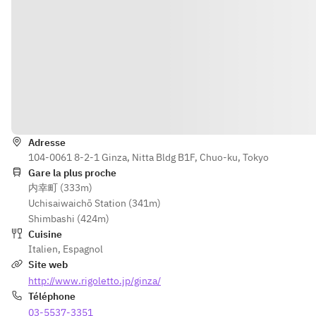
・マルゲリータ
・ディアボラ
・クアトロフロマッジ
・夏野菜のジェノバ風
オルトラーナ
・プロシュートとルッ
Iti
コラのビスマルク
・モルタデッラとクレ
Adresse
ソン
104-0061 8-2-1 Ginza, Nitta Bldg B1F, Chuo-ku, Tokyo
・しらすと万願寺とう
Gare la plus proche
がらしのチチニエッリ
内幸町 (333m)
Uchisaiwaichō Station (341m)
Shimbashi (424m)
・本日のパスタ
Cuisine
・釜揚げシラスとめぐ
Italien
,
Espagnol
みコーンのペペロンチ
Site web
ーノ
http://www.rigoletto.jp/ginza/
・イタリア産ポルチー
Téléphone
ニ茸のカルボナーラ
03-5537-3351