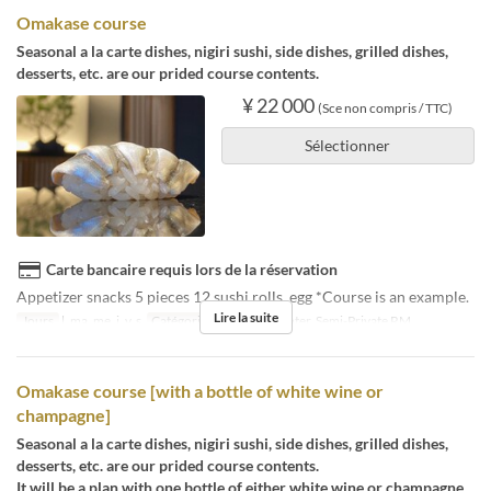
Omakase course
Seasonal a la carte dishes, nigiri sushi, side dishes, grilled dishes,
desserts, etc. are our prided course contents.
¥ 22 000
(Sce non compris / TTC)
Sélectionner
Carte bancaire requis lors de la réservation
Appetizer snacks 5 pieces 12 sushi rolls, egg *Course is an example.
Lire la suite
Jours
l, ma, me, j, v, s
Catégorie de Siège
Counter, Semi-Private RM
Omakase course [with a bottle of white wine or
champagne]
Seasonal a la carte dishes, nigiri sushi, side dishes, grilled dishes,
desserts, etc. are our prided course contents.
It will be a plan with one bottle of either white wine or champagne