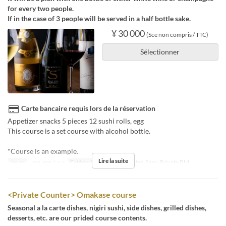
for every two people.
If in the case of 3 people will be served in a half bottle sake.
¥ 30 000
(Sce non compris / TTC)
Sélectionner
Carte bancaire requis lors de la réservation
Appetizer snacks 5 pieces 12 sushi rolls, egg
This course is a set course with alcohol bottle.
*Course is an example.
Lire la suite
Jours
l, ma, me, j, v, s
Catégorie de Siège
Counter, Semi-Private RM
<Private Counter> Omakase course
Seasonal a la carte dishes, nigiri sushi, side dishes, grilled dishes,
desserts, etc. are our prided course contents.