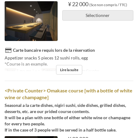
¥ 22 000
(Sce non compris / TTC)
Sélectionner
Carte bancaire requis lors de la réservation
Appetizer snacks 5 pieces 12 sushi rolls, egg
*Course is an example.
Lire la suite
Jours
l, ma, me, j, v, s
Catégorie de Siège
Private Counter
<Private Counter> Omakase course [with a bottle of white
wine or champagne]
Seasonal a la carte dishes, nigiri sushi, side dishes, grilled dishes,
desserts, etc. are our prided course contents.
It will be a plan with one bottle of either white wine or champagne
for every two people.
If in the case of 3 people will be served in a half bottle sake.