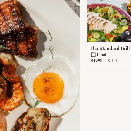
The Standard Grill
1 mai ~
฿499
Sce & TTC