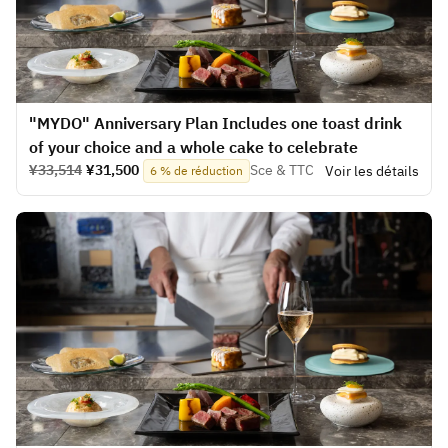
​​"MYDO" Anniversary Plan Includes one toast drink
of your choice and a whole cake to celebrate
¥33,514
¥31,500
Sce & TTC
Voir les détails
6 % de réduction