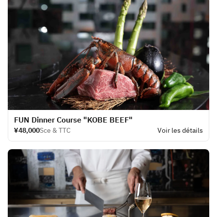
FUN Dinner Course "KOBE BEEF"
¥48,000
Sce & TTC
Voir les détails