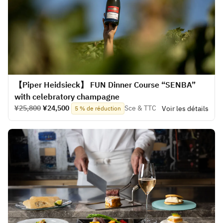
【Piper Heidsieck】 FUN Dinner Course “SENBA”
with celebratory champagne
¥25,800
¥24,500
Sce & TTC
Voir les détails
5 % de réduction