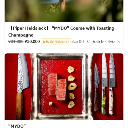
【Piper Heidsieck】 “MYDO” Course with Toasting
Champagne
¥31,800
¥30,000
Sce & TTC
Voir les détails
6 % de réduction
​”MYDO”