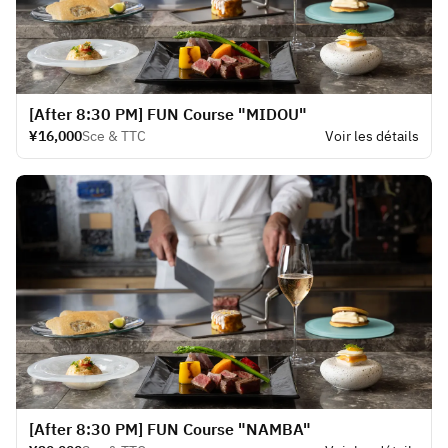
[After 8:30 PM] FUN Course "MIDOU"
¥16,000
Sce & TTC
Voir les détails
[After 8:30 PM] FUN Course "NAMBA"