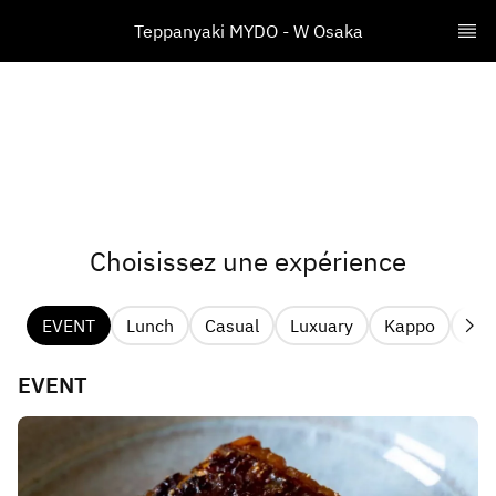
​Teppanyaki MYDO - W Osaka
Choisissez une expérience
EVENT
Lunch
Casual
Luxuary
Kappo
Pri
EVENT