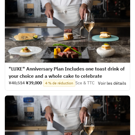
​​"LUXE" Anniversary Plan Includes one toast drink of
your choice and a whole cake to celebrate
¥40,514
¥39,000
Sce & TTC
Voir les détails
4 % de réduction