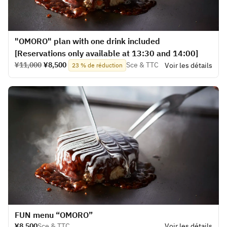
"OMORO" plan with one drink included
[Reservations only available at 13:30 and 14:00]
¥11,000
¥8,500
Sce & TTC
Voir les détails
23 % de réduction
​FUN menu “OMORO”
¥8,500
Sce & TTC
Voir les détails