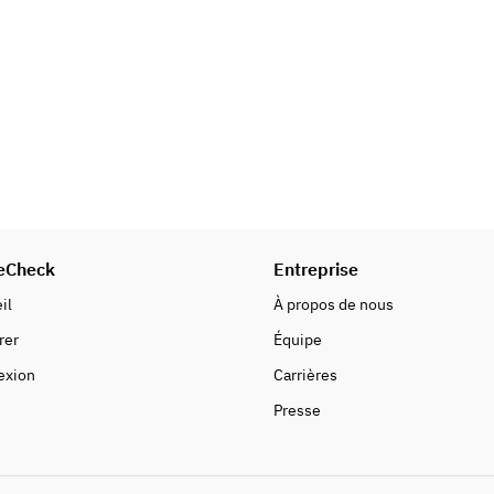
eCheck
Entreprise
il
À propos de nous
rer
Équipe
exion
Carrières
Presse