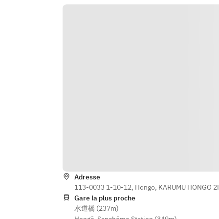
注文ください。
当日15:00までの受付となり、以降
の人数変更は承れませんので予めご
了承ください。
■焼物
上タン塩　1,980円
タン　1,480円
タンシタ　1,200円
上カルビ　1,650円
カルビ　1,430円
上ロース　1,760円　※数量限定！
ロース　1,540円
リブ巻き　1,760円
ミスジ　1,980円
ハラミ　2,200円
Adresse
サガリ　2,200円　※オススメ！
113-0033 1-10-12, Hongo, KARUMU HONGO 2F,
和牛切り落とし　1200円
Gare la plus proche
あきらの焼きすき（1枚）　990円　
水道橋 (237m)
※オススメ！