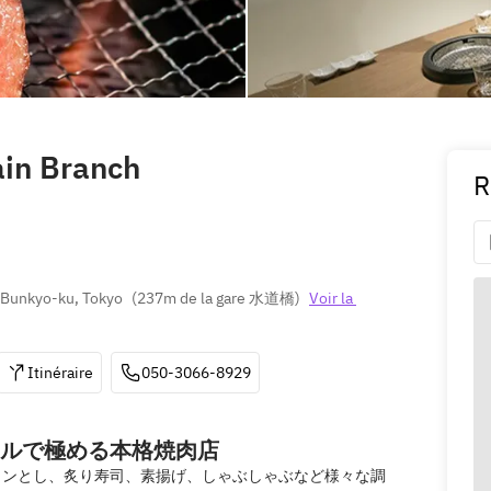
ain Branch
R
Bunkyo-ku, Tokyo
(
237m de la gare 水道橋
)
Voir la 
Itinéraire
050-3066-8929
ルで極める本格焼肉店
インとし、炙り寿司、素揚げ、しゃぶしゃぶなど様々な調