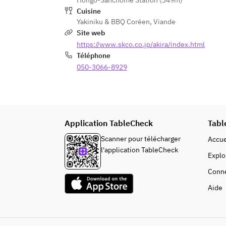
Hongō-Sanchōme Station (349m)
■ホルモン
Cuisine
ハツ　990円
Yakiniku & BBQ Coréen
,
Viande
シマチョウ　　1,100円
Site web
https://www.skco.co.jp/akira/index.html
■豚・鶏
Téléphone
豚カルビ　880円
050-3066-8929
鶏モモ　880円
■和牛生肉
ユッケ　1,650円
2011年改訂の牛生肉取扱い新基準を
Application TableCheck
Tabl
満たしております
ハツユッケ1,350円
Scanner pour télécharger
Accue
ハラミ刺し1,650円　※オススメ！
l'application TableCheck
Explo
タテバラ炙り寿司（2貫）1,100円
Conn
■一品料理
Aide
白センマイのからすみ和え　770円
■サラダ・野菜焼