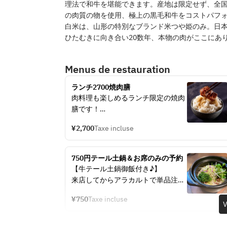
理法で和牛を堪能できます。産地は限定せず、全
の肉質の物を使用、極上の黒毛和牛をコストパフ
白米は、山形の特別なブランド米つや姫のみ。日
ひたむきに向き合い20数年、本物の肉がここにあ
Menus de restauration
ランチ2700焼肉膳
肉料理も楽しめるランチ限定の焼肉
膳です！
ランチタイムは日替わりのハーブテ
¥2,700
Taxe incluse
ィーやコーヒーは無料でお飲み頂け
ます。
750円テール土鍋＆お席のみの予約
【牛テール土鍋御飯付き♪】
来店してからアラカルトで単品注文
したいけど、牛テール土鍋ご飯だけ
¥750
Taxe incluse
は食べたい！という方の為の席のみ
V
予約です。
焼き物、前菜、他料理はご来店時ご