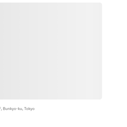
・ハラミ
※山形県産つや姫食べ放題です！
・ロース
・上ロース
★牛テール土鍋御飯ご希望のお客様
は土鍋付きプランからのご予約をお
願い致します。コメントでのご注文
は対応致しませんのでご了承の程お
願い申し上げます。（土鍋付きプラ
ンは当日15：00以降は承れません）
※こちらは焼物のみのコースとなり
ます。前菜や御飯物等は含まれませ
ん。
Itinéraire
※仕入れにより予告なく内容を変え
させて頂く事もあります。予めご了
承の程お願い申し上げます。
 Bunkyo-ku, Tokyo