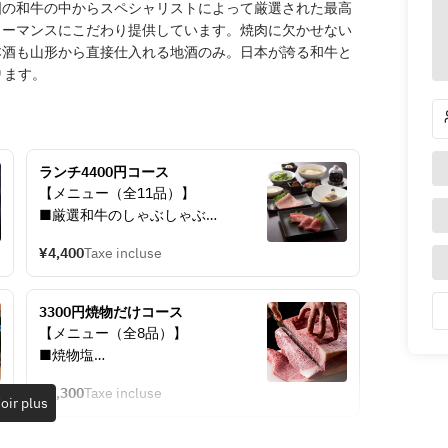
国の和牛の中からスペシャリストによって厳選された最高
ォーマンスにこだわり提供しています。焼肉に欠かせない
本酒も山形から直接仕入れる地酒のみ。日本が誇る和牛と
ります。
ランチ4400円コース
【メニュー（全11品）】
■厳選和牛のしゃぶしゃぶ
■和牛タテバラの炙り寿司
¥4,400
Taxe incluse
■タンシチュー
■牛の塩煮込み
■特製ドレッシングのグリーンサラ
3300円焼物だけコース
ダ
【メニュー（全8品）】
■焼物
■焼物塩
・タン2種盛り
・タン3種盛合せ
・切り落とし2種盛り
¥3,300
Taxe incluse
・サガリ
oir plus
■あきらの焼きすき
・特上ロース
■〆の冷麺
■焼物タレ