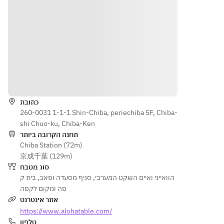
【ハイボ
ワイア
　■殻付き
ンチキ
ール＆サ
ンミモ
ホタテ ～
ン
ワー】
ザ/グ
リリコイ
　■レ
ハイボー
アバベ
バター～
モネー
ル/ジンジ
リーニ
　■輪切り
ド・ポ
ャーハイ
玉ねぎ
ーク 
ボール/コ
【ハイ
　■しし唐
　■輪
הוראות
ークハイ
ボール
◆スモー
切り玉
ボール/レ
＆サワ
クツナデ
ねぎ
כתובת
モンサワ
ー】
ィップ 
　■し
260-0031 1-1-1 Shin-Chiba, periechiba 5F, Chiba-
ー/パイン
ハイボ
withポッ
し唐
shi Chuo-ku, Chiba-Ken
サワー/グ
ール/
プ・チッ
◆スモ
תחנה הקרובה ביותר
レープフ
ジンジ
プス
ークツ
Chiba Station (72m)
ルーツサ
ャーハ
◆エダマ
ナディ
京成千葉 (129m)
ワー/ジャ
イボー
メ ～ライ
ップ 
סוג מטבח
スミンハ
ル/コ
ム＆チリ
withポ
בית ק
,
סניף מסעדה ופאב
,
הוואייני ואיים השקט המערבי
イ/ウーロ
ークハ
ソルト～
ップ・
פה ומקום לקפה
ンハイ
イボー
◆ガーリ
チップ
אתר אינטרנט
ル/レ
ック・フ
ス
https://www.alohatable.com/
【ワイ
モンサ
ライドポ
◆エダ
טלפון