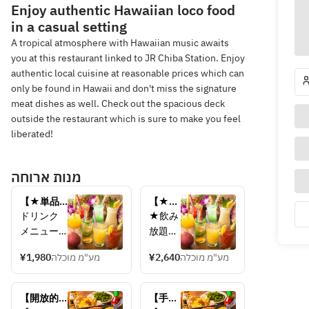
Enjoy authentic Hawaiian loco food
in a casual setting
A tropical atmosphere with Hawaiian music awaits
you at this restaurant linked to JR Chiba Station. Enjoy
authentic local cuisine at reasonable prices which can
only be found in Hawaii and don't miss the signature
meat dishes as well. Check out the spacious deck
outside the restaurant which is sure to make you feel
liberated!
מנות ארוחה
【★単品
【★単
飲み放題
品飲み
ドリンク
★飲み
★】　90
放題
メニュー
放題ド
分　
★】　
（50品★
リンク
￥1,980(税
120
¥1,980
מע"מ מוכלה
¥2,640
מע"מ מוכלה
飲み放題
メニュ
込)
分　
ドリンク
ーは
￥2640 
メニュー
↓↓こ
【開放的
(税込)
【手ぶ
は↓↓こち
ちら