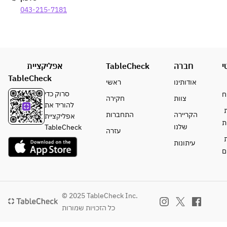
ン】
ワー/
テト
マメ ～
043-215-7181
ワイン
パイン
◆〆の
ライム
（赤/白）/
サワ
BBQチャ
＆チリ
サングリ
ー/グ
ウメン
ソルト
ア（赤/
レープ
～
白）
フルー
【飲み放
◆ガー
אפליקציית
TableCheck
חברה
י
ツサワ
題メニュ
リッ
TableCheck
【スタン
ー/ジ
אודותינו
ראשי
ー】
ク・フ
ダードカ
ャスミ
סרוק כדי
ח
■BEER
ライド
צוות
חקירה
クテル】
ンハ
להוריד את
ハイネケ
ポテト
ת
ラムコー
イ/ウ
הקריירה
התחברות
אפליקציית
ン・コロ
ת
ク、モス
ーロン
שלנו
TableCheck
ナ
【飲み
עזרה
コミュー
ハイ
ת
■WINE
放題メ
עיתונות
ル、マリ
スパーク
ニュ
ם
ブパイン
【ワイ
リングワ
ー】
ン】
イン・ワ
■BEE
【アロハ
ワイン
イン(赤・
R
モクテル
（赤/
白)・サン
ハイネ
© 2025 TableCheck Inc.
（ノンア
白）/
グリア
ケン・
כל הזכויות שמורות
ルコー
サング
(赤・白)
コロナ
ル）】
リア