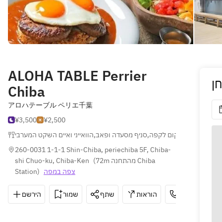
ALOHA TABLE Perrier
ן
Chiba
アロハテーブル ペリエ千葉
¥3,500
¥2,500
הוואייני ואיים השקט המערבי
,
סניף מסעדה ופאב
,
בית קפה ומקום לקפה
260-0031 1-1-1 Shin-Chiba, periechiba 5F, Chiba-
shi Chuo-ku, Chiba-Ken
(
72m מהתחנה Chiba 
Station
)
צפה במפה
הירשם
שמור
שתף
הוראות
043-215-718