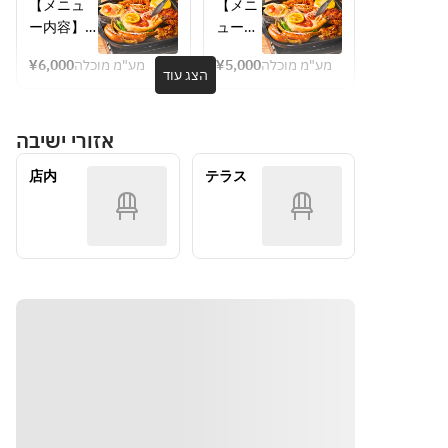
な屋上で
らで
【メニュ
【メニ
ら↓↓
↓↓
楽しむ贅
ok！気
ー内容】
ュー内
【ビー
【ビー
沢ビアガ
軽に楽
◆BBQプ
容】
ル】
ル】
ーデ
しむ人
¥6,000
מע"מ מוכלה
¥5,000
מע"מ מוכלה
レート
◆BBQ
הצג עוד
ン】　プ
気ビア
ハイネケ
ハイネ
　■ペッパ
プレー
レミアム
ガーデ
ン生/バド
ケン
ービーフ
ト
BBQプラ
ン】ス
ワイザー
生/バ
אזורי ישיבה
ステーキ 
　■ペ
ン(厳選肉
タンダ
ドワイ
～BBQパ
ッパー
＆海鮮含
ード
【アロハ
ザー
店内
テラス
イナップ
ビーフ
む全12品)
BBQプ
カクテ
ルソース
ステー
＋120分飲
ラン
ル】
【アロ
み放題付
(全9品)
～
キ ～
アロハマ
ハカク
き
＋120
　■骨付き
BBQパ
イタイ/ブ
テル】
分飲み
ソーセー
イナッ
ルーハワ
アロハ
放題付
ジ
プルソ
き
イ/ピニャ
マイタ
　■ケイジ
ース～
コラーダ/
イ/ブ
ャンチキ
　■骨
ハワイア
ルーハ
ン
付きソ
ンミモザ/
ワイ/
　■レモネ
ーセー
グアバベ
ピニャ
ード・ポ
ジ
リーニ
コラー
ーク 
　■ケ
ダ/ハ
　■赤海老
イジャ